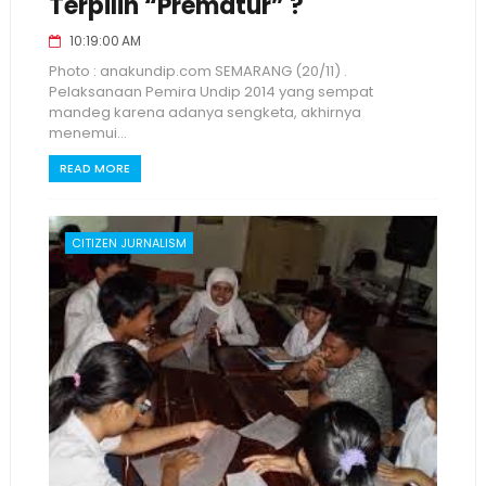
Terpilih “Prematur” ?
10:19:00 AM
Photo : anakundip.com SEMARANG (20/11) .
Pelaksanaan Pemira Undip 2014 yang sempat
mandeg karena adanya sengketa, akhirnya
menemui...
READ MORE
CITIZEN JURNALISM