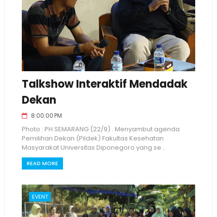
Talkshow Interaktif Mendadak
Dekan
8:00:00 PM
Photo : PH SEMARANG (22/9) . Menyambut agenda
Pemilihan Dekan (Pildek) Fakultas Kesehatan
Masyarakat Universitas Diponegoro yang se...
READ MORE
EVENT