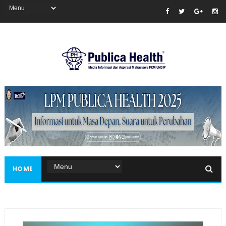
Masukkan iklan disini!
HOME