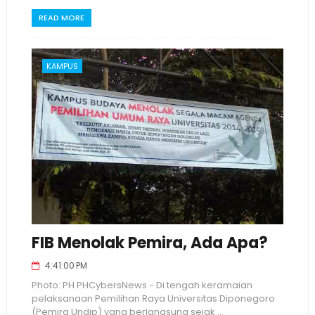
READ MORE
KAMPUS
FIB Menolak Pemira, Ada Apa?
4:41:00 PM
Photo: PH PHCybersNews - Di tengah keramaian
pelaksanaan Pemilihan Raya Universitas Diponegoro
(Pemira Undip) yang berlangsung sejak ...