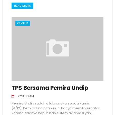
READ MORE
KAMPUS
TPS Bersama Pemira Undip
12:28:00 AM
Pemira Undip sudah dilaksanakan pada Kamis
(4/12). Pemira Undip tahun ini hanya memilih senator
karena adanya keputusan sistem aklamasi yan...