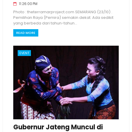
11:26:00 PM
Photo : theterramarproject.com SEMARANG (23/10) .
Pemilihan Raya (Pemira) semakin dekat. Ada sedikit
yang berbeda dari tahun-tahun...
READ MORE
EVENT
Gubernur Jateng Muncul di