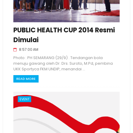
PUBLIC HEALTH CUP 2014 Resmi
Dimulai
8:57:00 AM
Photo : PH SEMARANG (29/9) . Tendangan bola
menuju gawang oleh Dr. Drs. Suroto, M.Pd, pembina
UKK Sportyca FKM UNDIP, menandai ...
READ MORE
EVENT