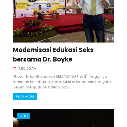
Modernisasi Edukasi Seks
bersama Dr. Boyke
7:00:00 AM
Photo : Dhia Ghonniyah SEMARANG (15/11) .Tingginya
masalah kesehatan reproduksi di Indonesia ternyata
belum menjadi perhatian bagi ...
READ MORE
EVENT