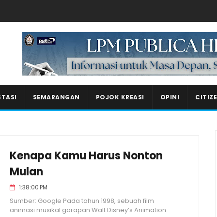
Masukkan iklan disini!
STASI
SEMARANGAN
POJOK KREASI
OPINI
CITIZ
Kenapa Kamu Harus Nonton
Mulan
1:38:00 PM
Sumber: Google Pada tahun 1998, sebuah film
animasi musikal garapan Walt Disney’s Animation