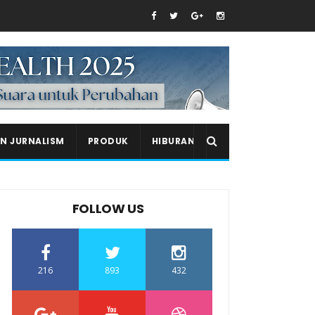
EN JURNALISM
PRODUK
HIBURAN
FOLLOW US
216
893
432