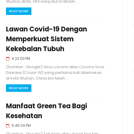
Studios dirilis. Film berjudul ini Mulan ...
READ MORE
Lawan Covid-19 Dengan
Memperkuat Sistem
Kekebalan Tubuh
4:22:00 PM
(Sumber : Google) Virus corona atau Corona Virus
Disease (Covid-19) yang pertama kali ditemukan
di kota Wuhan, China kini telah ...
READ MORE
Manfaat Green Tea Bagi
Kesehatan
5:45:00 PM
(Sumber : Google) Teh hijau atau green tea kini