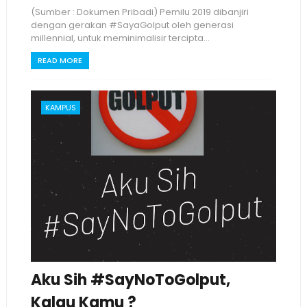
(Sumber : Dokumen Pribadi) Pemilu 2019 dibanjiri
dengan gerakan #SayaGolput oleh generasi
millennial, untuk meminimalisir tercipta...
READ MORE
KAMPUS
Aku Sih #SayNoToGolput,
Kalau Kamu ?