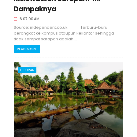
Dampaknya
6:07:00 AM
Source: independent.co.uk Terburu-buru
berangkat ke kampus ataupun kekantor sehingga
tidak sempat sarapan adalah ...
READ MORE
HIBURAN