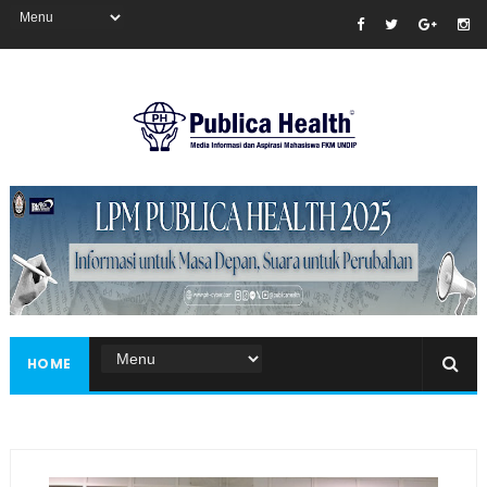
Masukkan iklan disini!
HOME