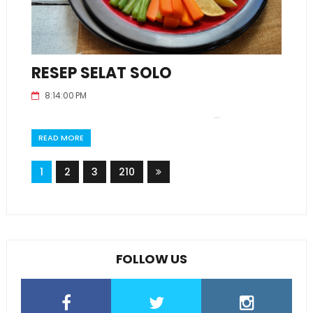
RESEP SELAT SOLO
8:14:00 PM
...
READ MORE
1
2
3
210
FOLLOW US