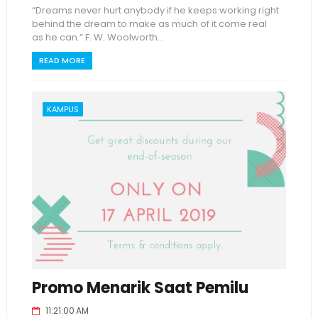
“Dreams never hurt anybody if he keeps working right
behind the dream to make as much of it come real
as he can.” F. W. Woolworth...
READ MORE
KAMPUS
Promo Menarik Saat Pemilu
11:21:00 AM