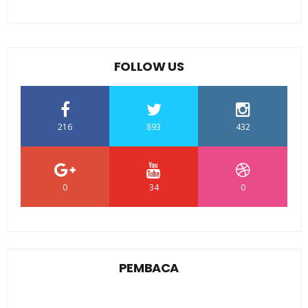
FOLLOW US
216
893
432
0
34
0
PEMBACA