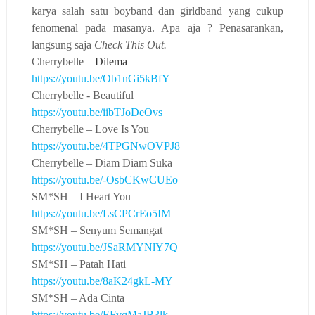
karya salah satu boyband dan girldband yang cukup
fenomenal pada masanya. Apa aja ? Penasarankan,
langsung saja
Check This Out.
1.
Cherrybelle –
Dilema
https://youtu.be/Ob1nGi5kBfY
2.
Cherrybelle - Beautiful
https://youtu.be/iibTJoDeOvs
3.
Cherrybelle – Love Is You
https://youtu.be/4TPGNwOVPJ8
4.
Cherrybelle – Diam Diam Suka
https://youtu.be/-OsbCKwCUEo
5.
SM*SH – I Heart You
https://youtu.be/LsCPCrEo5IM
6.
SM*SH – Senyum Semangat
https://youtu.be/JSaRMYNlY7Q
7.
SM*SH – Patah Hati
https://youtu.be/8aK24gkL-MY
8.
SM*SH – Ada Cinta
https://youtu.be/EFvqMaJB3lk