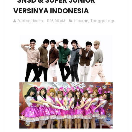
“SNSD & SUPER JUNIOR”
VERSINYA INDONESIA
Publica Health
11:16:00 AM
Hiburan
,
Tangga Lagu