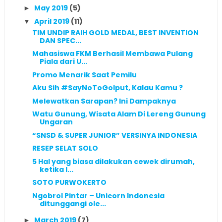
May 2019
(5)
►
April 2019
(11)
▼
TIM UNDIP RAIH GOLD MEDAL, BEST INVENTION
DAN SPEC...
Mahasiswa FKM Berhasil Membawa Pulang
Piala dari U...
Promo Menarik Saat Pemilu
Aku Sih #SayNoToGolput, Kalau Kamu ?
Melewatkan Sarapan? Ini Dampaknya
Watu Gunung, Wisata Alam Di Lereng Gunung
Ungaran
“SNSD & SUPER JUNIOR” VERSINYA INDONESIA
RESEP SELAT SOLO
5 Hal yang biasa dilakukan cewek dirumah,
ketika l...
SOTO PURWOKERTO
Ngobrol Pintar – Unicorn Indonesia
ditunggangi ole...
March 2019
(7)
►