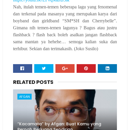
Nah, itulah temen-temen beberapa lagu yang fenomenal
dan terkenal pada masanya yang merupakan karya dari
boyband dan girldband “SM*SH dan Cherrybelle”.
Gimana nih temen-temen lagunya ? Bagus atau justru
flashback ? flash back boleh asalkan jangan flashback
sama mantan ya hehehe… semoga kalian suka dan
terhibur. Sekian dan terimakasih. (Joko Susilo)
RELATED POSTS
AFGAN
“Kacamata” by Afgan: Buat Kamu yang
Pernah Berjuang Sendirian