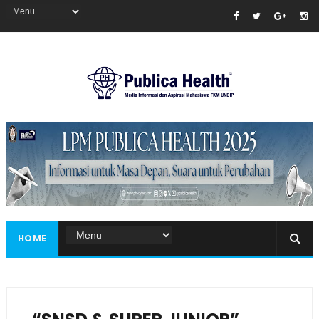
Masukkan iklan disini!
HOME