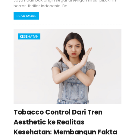
Jaya hadir bak angin segar di tengah hiruk-pikuk film
horror-thriller Indonesia. Be...
READ MORE
KESEHATAN
Tobacco Control Dari Tren
Aesthetic ke Realitas
Kesehatan: Membangun Fakta