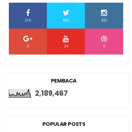
216
893
432
0
34
0
PEMBACA
2,189,467
POPULAR POSTS