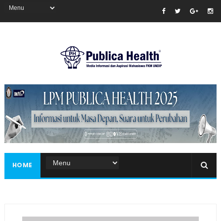
Masukkan iklan disini!
HOME