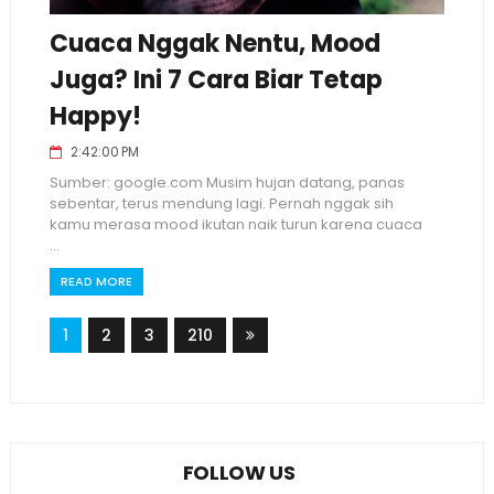
Cuaca Nggak Nentu, Mood
Juga? Ini 7 Cara Biar Tetap
Happy!
2:42:00 PM
Sumber: google.com Musim hujan datang, panas
sebentar, terus mendung lagi. Pernah nggak sih
kamu merasa mood ikutan naik turun karena cuaca
...
READ MORE
1
2
3
210
FOLLOW US