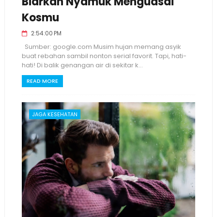
Biarkan Nyamuk Menguasai
Kosmu
2:54:00 PM
Sumber: google.com Musim hujan memang asyik
buat rebahan sambil nonton serial favorit. Tapi, hati-
hati! Di balik genangan air di sekitar k...
READ MORE
JAGA KESEHATAN