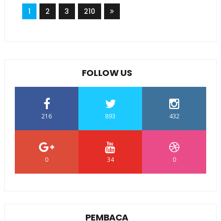
1
2
3
210
FOLLOW US
216
893
432
0
34
0
PEMBACA