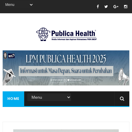
Masukkan iklan disini!
HOME