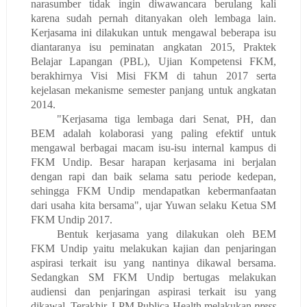
narasumber tidak ingin diwawancara berulang kali
karena sudah pernah ditanyakan oleh lembaga lain.
Kerjasama ini dilakukan untuk mengawal beberapa isu
diantaranya isu peminatan angkatan 2015, Praktek
Belajar Lapangan (PBL), Ujian Kompetensi FKM,
berakhirnya Visi Misi FKM di tahun 2017 serta
kejelasan mekanisme semester panjang untuk angkatan
2014.
"Kerjasama tiga lembaga dari Senat, PH, dan
BEM adalah kolaborasi yang paling efektif untuk
mengawal berbagai macam isu-isu internal kampus di
FKM Undip. Besar harapan kerjasama ini berjalan
dengan rapi dan baik selama satu periode kedepan,
sehingga FKM Undip mendapatkan kebermanfaatan
dari usaha kita bersama", ujar Yuwan selaku Ketua SM
FKM Undip 2017.
Bentuk kerjasama yang dilakukan oleh BEM
FKM Undip yaitu melakukan kajian dan penjaringan
aspirasi terkait isu yang nantinya dikawal bersama.
Sedangkan SM FKM Undip bertugas melakukan
audiensi dan penjaringan aspirasi terkait isu yang
dikawal. Terakhir, LPM Publica Health melakukan
press