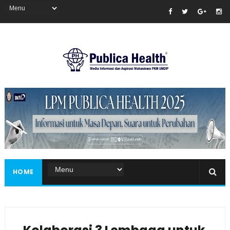
Masukkan iklan disini!
HOME