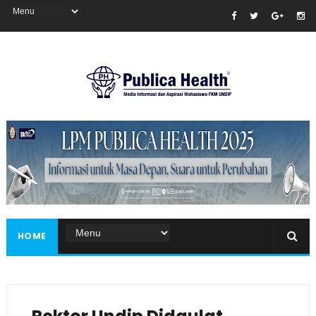
Masukkan iklan disini!
HOME