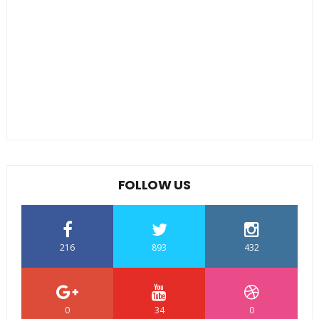
FOLLOW US
216
893
432
0
34
0