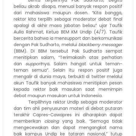
Berita terpilihnya Pak Sudharto, begitu
beliau akrab disapa, menuai banyak respon positif
dari mahasiswa maupun dosen. “Kita bangga,
rektor kita terpilih sebagai moderator debat final
apalagi di akhir masa jabatan beliau” ujar Taufik
Aulia Rahmat, Ketua BEM KM Undip (4/7). Taufik
bercerita bahwa ia mensupport dan berkomunikasi
dengan Pak Sudharto, melalui
blackberry messager
(BBM). Di BBM tersebut Pak Sudharto sempat
menitipkan salam, “Terimakasih atas perhatian
dan
support
nya. Salam hangat untuk teman-
teman semua”. Selain itu respon positif juga
mengalir di dunia maya, terbukti di twitter melalui
akun Taufik banyak mahasiswa menitipkan pesan
kepada rektor baik masukan saat memimpin
debat maupun masukan untuk Indonesia.
Terpilihnya rektor Undip sebagai moderator
dan tim ahli penyusunan materi di debat putaran
terakhir Capres-Cawapres ini diharapkan dapat
memberikan
closing
yang baik. “Semoga tidak
mengecewakan dan dapat mengangkat nama
baik kampus Undip ke tataran nasional,” tutup