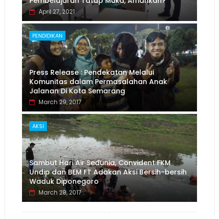
Pembelajaran Tatap Muka, Amankah?
April 27, 2021
PENDIDIKAN
Press Release : Pendekatan Melalui
Komunitas dalam Permasalahan Anak
Jalanan Di Kota Semarang
March 29, 2017
AKSI
Sambut Hari Air Sedunia, Convident FKM
Undip dan BEM FT Adakan Aksi Bersih-bersih
Waduk Diponegoro
March 28, 2017