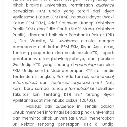
pihak birokrasi universitas. Permintaan
audience
perwakilan FKM Undip yang terdiri dari Riyan
Aprilatama (Ketua BEM FKM), Palawa Hidayat (Wakil
Ketua BEM FKM), Arief Setiawan (Kadep Kebijakan
Publik FKM) dan Edlin Shufi (Staff Muda Kebijakan
Publik), disambut baik oleh Pembantu Rektor (PR)
III, Drs. Warsito, SU.
Audience
dimulai dengan
pemaparan oleh ketua BEM FKM, Riyan Aprilitama,
tentang pengertian dan seluk beluk KTR, seperti
peraturannya, langkah-langkahnya, dan gerakan
Go Undip KTR yang sedang di-
booming
-kan oleh
FKM Undip sendiri. “Jadi penerapan KTR itu sendiri
terdiri dari 4 langkah, Pak. Ada formal,
economical
,
informatical
, dan
technical approachment
. Nah,
kami baru sampai tahap
informatical
ke fakultas-
fakultas lain tentang KTR ini,” terang Riyan
Aprilitama saat membuka diskusi (20/03).
Maksud dari
audience
ini sendiri adalah
untuk memberi informasi kepada pihak universitas
dan meminta pihak universitas untuk menerapkan
SK Rektor tentang penerapan KTR di Undip.