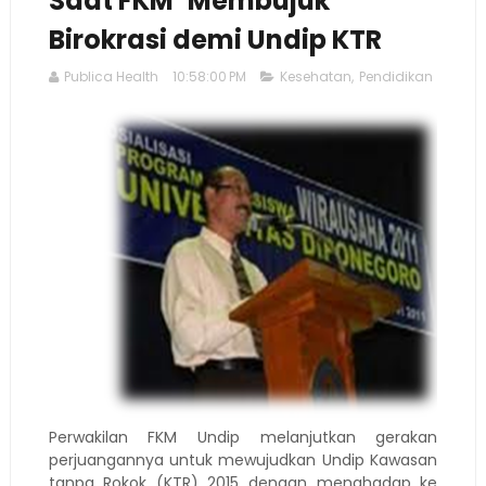
Saat FKM ‘Membujuk’
Birokrasi demi Undip KTR
Publica Health
10:58:00 PM
Kesehatan
,
Pendidikan
Perwakilan FKM Undip melanjutkan gerakan
perjuangannya untuk mewujudkan Undip Kawasan
tanpa Rokok (KTR) 2015 dengan menghadap ke