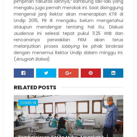
pimpinan fakultas lainnya,” sambung laki-laki yang
mengaku juga pernah merokok ini. Saat disinggung
mengenai janji Rektor akan menerapkan KTR di
Undip 2015, PR III mengaku belum mengetahui
ataupun mendengar tentang hal itu. Diskusi
audience
ini selesai tepat pukul 11.25 WIB dan
rencananya perwakilan FKM akan terus
melanjutkan proses
lobbying
ke pihak birokrasi
dengan menemui Rektor Undip dalam minggu ini.
(
Anugrah Balwa
)
RELATED POSTS
COVID-19