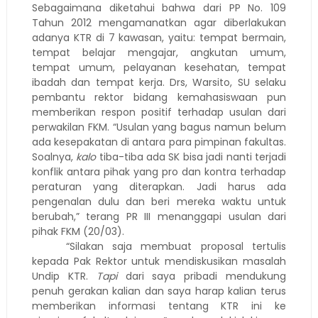
Sebagaimana diketahui bahwa dari PP No. 109
Tahun 2012 mengamanatkan agar diberlakukan
adanya KTR di 7 kawasan, yaitu: tempat bermain,
tempat belajar mengajar, angkutan umum,
tempat umum, pelayanan kesehatan, tempat
ibadah dan tempat kerja. Drs, Warsito, SU selaku
pembantu rektor bidang kemahasiswaan pun
memberikan respon positif terhadap usulan dari
perwakilan FKM. “Usulan yang bagus namun belum
ada kesepakatan di antara para pimpinan fakultas.
Soalnya,
kalo
tiba-tiba ada SK bisa jadi nanti terjadi
konflik antara pihak yang pro dan kontra terhadap
peraturan yang diterapkan. Jadi harus ada
pengenalan dulu dan beri mereka waktu untuk
berubah,” terang PR III menanggapi usulan dari
pihak FKM (20/03).
“Silakan saja membuat proposal tertulis
kepada Pak Rektor untuk mendiskusikan masalah
Undip KTR.
Tapi
dari saya pribadi mendukung
penuh gerakan kalian dan saya harap kalian terus
memberikan informasi tentang KTR ini ke