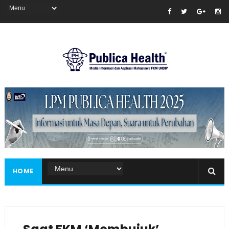
Masukkan iklan disini!
HOME