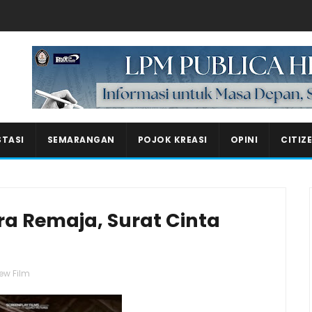
Masukkan iklan disini!
STASI
SEMARANGAN
POJOK KREASI
OPINI
CITIZ
a Remaja, Surat Cinta
ew Film