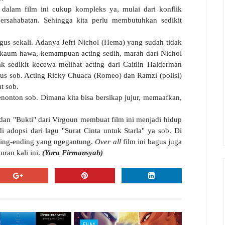
k dalam film ini cukup kompleks ya, mulai dari konflik
 persahabatan. Sehingga kita perlu membutuhkan sedikit
us sekali. Adanya Jefri Nichol (Hema) yang sudah tidak
 kaum hawa, kemampuan acting sedih, marah dari Nichol
 sedikit kecewa melihat acting dari Caitlin Halderman
gus sob. Acting Ricky Chuaca (Romeo) dan Ramzi (polisi)
t sob.
onton sob. Dimana kita bisa bersikap jujur, memaafkan,
 dan "Bukti" dari Virgoun membuat film ini menjadi hidup
i adopsi dari lagu "Surat Cinta untuk Starla" ya sob. Di
nding-ending yang ngegantung.
Over all
film ini bagus juga
uran kali ini.
(Yura Firmansyah)
FILM