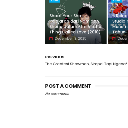
Shoot Your Shot:
6 Reko
Pelajaran dari Nam dan
Studio 
Shone dalam Film A Little
Meneman
Thing Called Love (2010)
Tahun
December 13, 2025
Decem
PREVIOUS
The Greatest Showman, Simpel Tapi Ngena!
POST A COMMENT
No comments