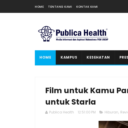
HOME
TENTANG KAMI
KONTAK KAMI
HOME
KAMPUS
KESEHATAN
PRE
Film untuk Kamu Par
untuk Starla
Publica Health
12:51:00 PM
Hiburan
,
Revi