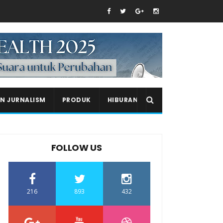
EN JURNALISM
PRODUK
HIBURAN
FOLLOW US
216
893
432