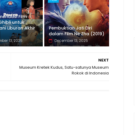
mendasi Film
Ghibli untuk
i Liburan Akhir
Pembuktian Jati Diri
dalam Film Ne Zha (2019)
ber 13, 2025
December 13, 2025
NEXT
Museum Kretek Kudus, Satu-satunya Museum
Rokok di Indonesia