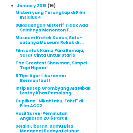
January 2018
(16)
▼
Misteri yang Terungkap di Film
Insidius 4
Suka dengan Misteri? Tidak Ada
Salahnya Menonton F...
Museum Kretek Kudus, Satu-
satunya Museum Rokok di ...
Film untuk Kamu Para Remaja,
Surat Cinta untuk Starla
The Greatest Showman, Simpel
Tapi Ngena!
5 Tips Agar Liburanmu
Bermanfaat!
Intip Resep Grombyang Ala Mbak
Lesthy Khas Pemalang
Cuplikan "Nikahi aku, Fahri" di
Film ACC2
Hasil Survei Peminatan
Angkatan 2016 Part II
Selain Liburan, Kamu Bisa
Mengenal Budaya Leluhur ...