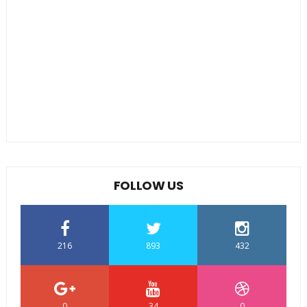
FOLLOW US
216
893
432
0
34
0