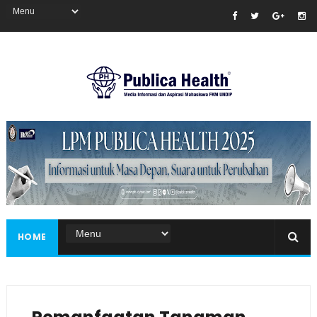
Masukkan iklan disini!
HOME