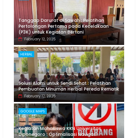
Tanggap Darurat di Sawah : Pelatihan
Pertolongan Pertama pada Kecelakaan
(P3K) untuk Kegiatan Bertani
February 12, 2025
HERBAL
Solusi Alami untuk Sendi Sehat : Pelatihan
Pembuatan Minuman Herbal Pereda Rematik
February 12, 2025
GOOGLE MAPS
Kegiatan Mahasiswa KKN Universitas
Diponegoro : Optimalisasi Navigasi