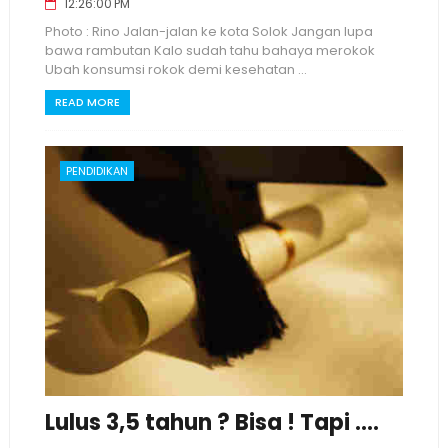
12:26:00 PM
Photo : Rino Jalan-jalan ke kota Solok Jangan lupa
bawa rambutan Kalo sudah tahu bahaya merokok
Ubah konsumsi rokok demi kesehatan ...
READ MORE
PENDIDIKAN
Lulus 3,5 tahun ? Bisa ! Tapi ....