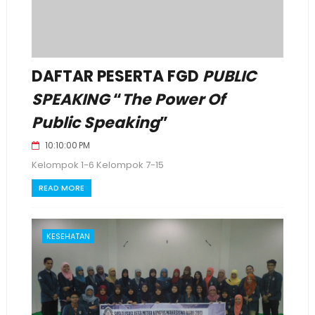
DAFTAR PESERTA FGD
PUBLIC
SPEAKING
“
The Power Of
Public Speaking
”
10:10:00 PM
Kelompok 1-6 Kelompok 7-15
READ MORE
KESEHATAN