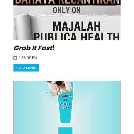
Grab It Fast
!
1:28:00 PM
READ MORE