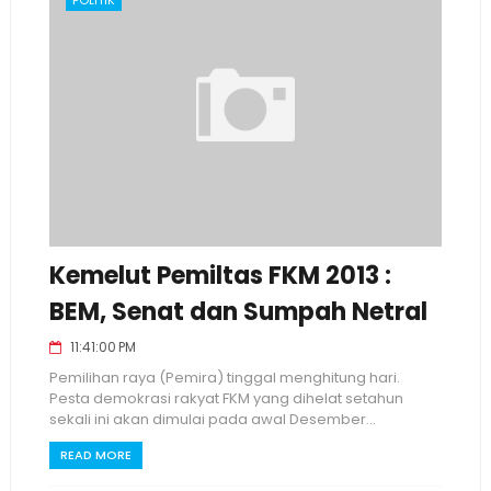
POLITIK
Kemelut Pemiltas FKM 2013 :
BEM, Senat dan Sumpah Netral
11:41:00 PM
Pemilihan raya (Pemira) tinggal menghitung hari.
Pesta demokrasi rakyat FKM yang dihelat setahun
sekali ini akan dimulai pada awal Desember...
READ MORE