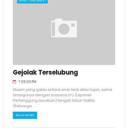
MINAT DAN BAKAT
Gejolak Terselubung
7:09:00 PM
Musim yang galau antara sinar terik atau hujan, sama
ambigunya dengan suasana LPJ (Laporan
PertanggungJawaban) tengah tahun GaMa
(Keluarga ...
READ MORE