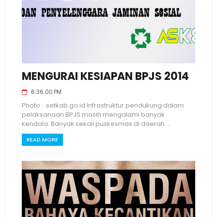
MENGURAI KESIAPAN BPJS 2014
6:36:00 PM
Photo : setkab.go.id Infrastruktur pendukung dalam
pelaksanaan BPJS masih mengalami banyak
kendala. Banyak sekali puskesmas di daerah ...
READ MORE