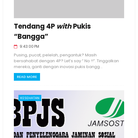
Tendang 4P
with
Pukis
“Bangga”
9:43:00 PM
Pusing, pucat, pelelah, pengantuk? Masih
bersahabat dengan 4P? Let’s say “ No !!”. Tinggalkan
mereka, ganti dengan inovasi pukis bangg...
READ MORE
KESEHATAN