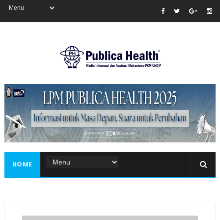
Masukkan iklan disini!
HOME