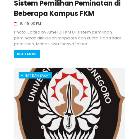
Sistem Pemilihan Peminatan di
Beberapa Kampus FKM
10:48:00 PM
Photo: Edited by Amel Di FKM UI, sistem pemilihan
peminatan dilakukan tanpa tes dan kuota. Pada saat
pemilihan, Mahasiswa “hanya” diber...
READ MORE
MINAT DAN BAKAT