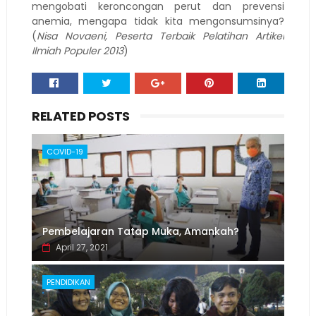
mengobati keroncongan perut dan prevensi
anemia, mengapa tidak kita mengonsumsinya?
(
Nisa Novaeni, Peserta Terbaik Pelatihan Artikel
Ilmiah Populer 2013
)
RELATED POSTS
COVID-19
Pembelajaran Tatap Muka, Amankah?
April 27, 2021
PENDIDIKAN