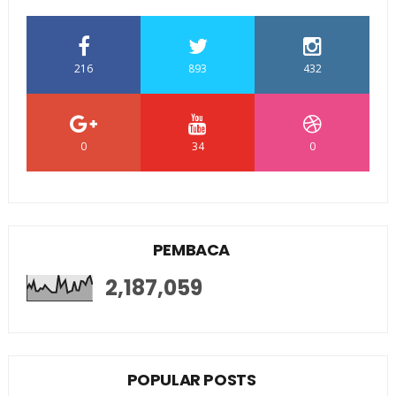
216
893
432
0
34
0
PEMBACA
2,187,059
POPULAR POSTS