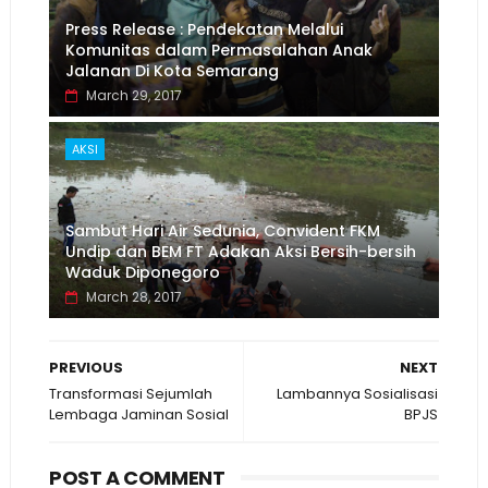
Press Release : Pendekatan Melalui
Komunitas dalam Permasalahan Anak
Jalanan Di Kota Semarang
March 29, 2017
AKSI
Sambut Hari Air Sedunia, Convident FKM
Undip dan BEM FT Adakan Aksi Bersih-bersih
Waduk Diponegoro
March 28, 2017
PREVIOUS
NEXT
Transformasi Sejumlah
Lambannya Sosialisasi
Lembaga Jaminan Sosial
BPJS
POST A COMMENT