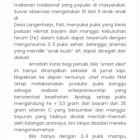
makanan tradisional yang populer di masyarakat.
Survei observasi mengatakan 10 dari 11 anak-anak
di
Desa Langenharjo, Pati, menyukai pukis yang berisi
paduan nikmat bayam dan mangga. Kebutuhan
ferum (Fe) dalam tubuh dapat terpenuhi dengan
mengonsumsi 2-3 pukis sehari. Sehingga, anemia
yang memiliki “anak buah” 4P, dapat dicegah dan
diobati.
Amatlah ironis bagi penulis bila “
smart idea
”
ini hanya ditampilkan sekadar di jurnal saja.
Ekspektasi ke depan tentunya
chef
muda FKM
tetap melaksanakan produksi pukis bangga
sebagai realisasi
enterpreneurship
yang
berorientasi kesehatan. Apalagi, setiap pukis
mengandung Fe = 3,3 gram dari bayam dan 25
gram vitamin C yang bersumber dari mangga.
Sayuran yang tadinya ditolak mentah-mentah
oleh kalangan antisayur, kini tanpa disadari mereka
mengonsumsinya.
Bila hanya dengan 2-3 pukis mampu