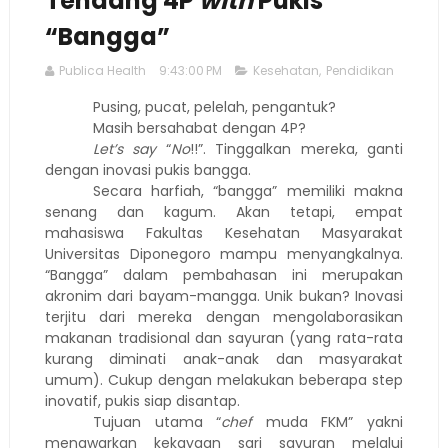
Tendang 4P
with
Pukis
“Bangga”
Publica Health
9:43:00 PM
Kesehatan
,
Pendidikan
Pusing, pucat, pelelah, pengantuk?
Masih bersahabat dengan 4P?
Let’s say
“
No
!!”. Tinggalkan mereka, ganti
dengan inovasi pukis bangga.
Secara harfiah, “bangga” memiliki makna
senang dan kagum. Akan tetapi, empat
mahasiswa Fakultas Kesehatan Masyarakat
Universitas Diponegoro mampu menyangkalnya.
“Bangga” dalam pembahasan ini merupakan
akronim dari bayam-mangga. Unik bukan? Inovasi
terjitu dari mereka dengan mengolaborasikan
makanan tradisional dan sayuran (yang rata-rata
kurang diminati anak-anak dan masyarakat
umum). Cukup dengan melakukan beberapa step
inovatif, pukis siap disantap.
Tujuan utama “
chef
muda FKM” yakni
menawarkan kekayaan sari sayuran melalui