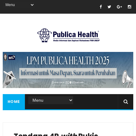
Masukkan iklan disini!
HOME