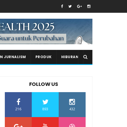
EN JURNALISM
PRODUK
HIBURAN
FOLLOW US
216
893
432