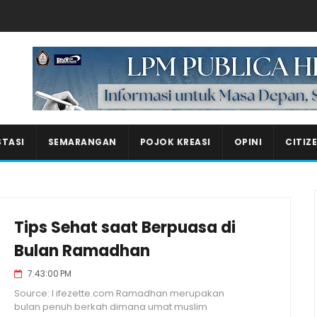
Masukkan iklan disini!
STASI
SEMARANGAN
POJOK KREASI
OPINI
CITIZ
Tips Sehat saat Berpuasa di
Bulan Ramadhan
7:43:00 PM
Source: l ifezette.com Ramadhan merupakan
bulan penuh berkah dimana umat muslim