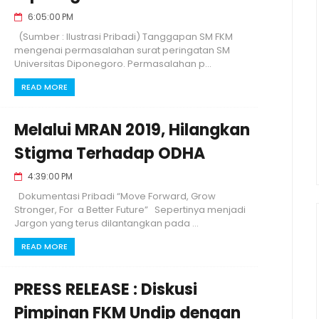
6:05:00 PM
(Sumber : Ilustrasi Pribadi) Tanggapan SM FKM
mengenai permasalahan surat peringatan SM
Universitas Diponegoro. Permasalahan p...
READ MORE
Melalui MRAN 2019, Hilangkan
Stigma Terhadap ODHA
4:39:00 PM
Dokumentasi Pribadi “Move Forward, Grow
Stronger, For a Better Future” Sepertinya menjadi
Jargon yang terus dilantangkan pada ...
READ MORE
PRESS RELEASE : Diskusi
Pimpinan FKM Undip dengan