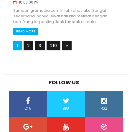
10:03:00 PM
Sumber: gramedia.com Inilah rahasiaku. Sangat
sederhana: hanya lewat hati kita melihat dengan
baik. Yang terpenting tidak tampak di mata. ...
READ MORE
1
2
3
210
FOLLOW US
216
893
432