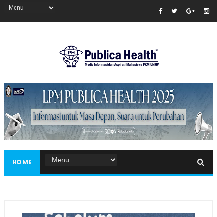
Masukkan iklan disini!
HOME