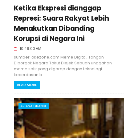
Ketika Ekspresi dianggap
Represi: Suara Rakyat Lebih
Menakutkan Dibanding
Korupsi di Negara Ini
10:49:00 AM
sumber: okezone.com Meme Digital, Tangan
Diborgol: Negara Takut Diejek Sebuah unggahan
meme satir yang digarap dengan teknologi
kecerdasan b...
READ MORE
ARIANA GRANDE