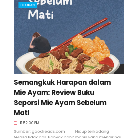
HIBURAN
Semangkuk Harapan dalam
Mie Ayam: Review Buku
Seporsi Mie Ayam Sebelum
Mati
11:52:00 PM
Sumber: goodreads.com Hidup terkadang
terasa tidak adil. Banyak pahit manis yang mengiringi