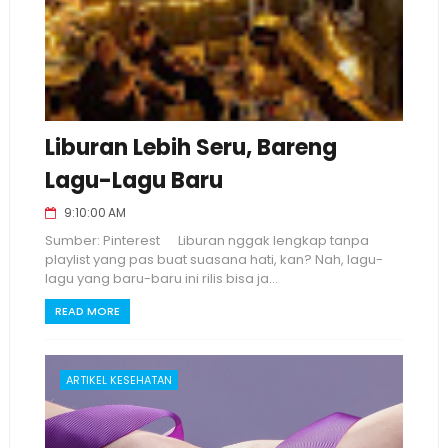
Liburan Lebih Seru, Bareng
Lagu-Lagu Baru
9:10:00 AM
Sumber: Pinterest Liburan nggak lengkap tanpa
playlist yang pas buat suasana hati, kan? Nah, lagu-
lagu yang baru-baru ini rilis bisa ja...
READ MORE
ARTIKEL KESEHATAN