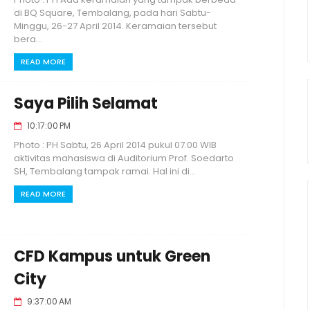
di BQ Square, Tembalang, pada hari Sabtu-
Minggu, 26-27 April 2014. Keramaian tersebut
bera...
READ MORE
Saya Pilih Selamat
10:17:00 PM
Photo : PH Sabtu, 26 April 2014 pukul 07.00 WIB
aktivitas mahasiswa di Auditorium Prof. Soedarto
SH, Tembalang tampak ramai. Hal ini di...
READ MORE
CFD Kampus untuk Green
City
9:37:00 AM