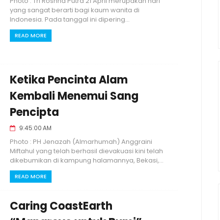
Photo : Tri Roshna Putra 21 April merupakan hari
yang sangat berarti bagi kaum wanita di
Indonesia. Pada tanggal ini dipering...
READ MORE
Ketika Pencinta Alam
Kembali Menemui Sang
Pencipta
9:45:00 AM
Photo : PH Jenazah (Almarhumah) Anggraini
Miftahul yang telah berhasil dievakuasi kini telah
dikebumikan di kampung halamannya, Bekasi,...
READ MORE
Caring CoastEarth