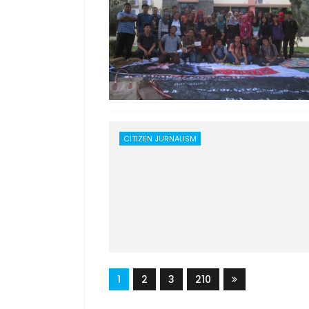
CITIZEN JURNALISM
1
2
3
210