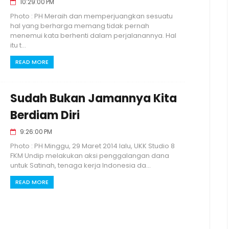
10:29:00 PM
Photo : PH Meraih dan memperjuangkan sesuatu
hal yang berharga memang tidak pernah
menemui kata berhenti dalam perjalanannya. Hal
itu t...
READ MORE
Sudah Bukan Jamannya Kita
Berdiam Diri
9:26:00 PM
Photo : PH Minggu, 29 Maret 2014 lalu, UKK Studio 8
FKM Undip melakukan aksi penggalangan dana
untuk Satinah, tenaga kerja Indonesia da...
READ MORE