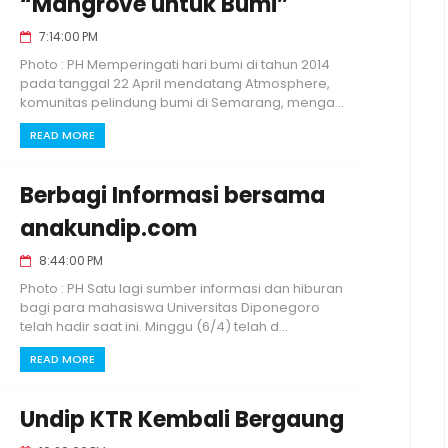
“Mangrove untuk Bumi”
7:14:00 PM
Photo : PH Memperingati hari bumi di tahun 2014
pada tanggal 22 April mendatang Atmosphere,
komunitas pelindung bumi di Semarang, menga...
READ MORE
Berbagi Informasi bersama
anakundip.com
8:44:00 PM
Photo : PH Satu lagi sumber informasi dan hiburan
bagi para mahasiswa Universitas Diponegoro
telah hadir saat ini. Minggu (6/4) telah d...
READ MORE
Undip KTR Kembali Bergaung