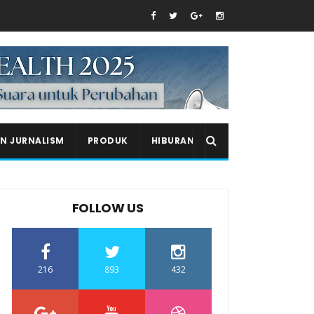
EN JURNALISM
PRODUK
HIBURAN
FOLLOW US
216
893
432