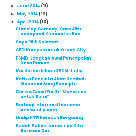
June 2014
(11)
►
May 2014
(10)
►
April 2014
(10)
▼
Stand up Comedy, Cara Jitu
mengenal Komunitas Rad...
Saya Pilih Selamat
CFD Kampus untuk Green City
FSMD, Langkah Awal Pencapaian
Desa Paman
Kartini berkibar di FKM Undip
Ketika Pencinta Alam Kembali
Menemui Sang Pencipta
Caring CoastEarth “Mangrove
untuk Bumi”
Berbagi Informasi bersama
anakundip.com
Undip KTR Kembali Bergaung
Sudah Bukan Jamannya Kita
Berdiam Diri