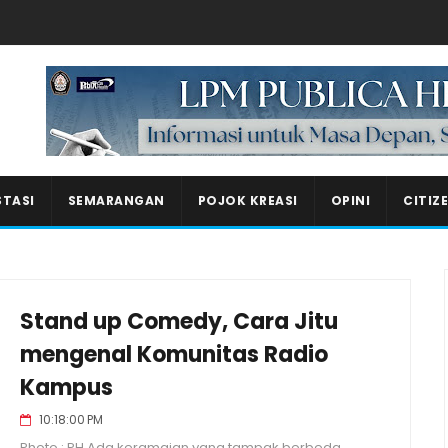
Masukkan iklan disini!
STASI
SEMARANGAN
POJOK KREASI
OPINI
CITIZ
Stand up Comedy, Cara Jitu
mengenal Komunitas Radio
Kampus
10:18:00 PM
Photo : PH Ada keramaian yang tampak berbeda