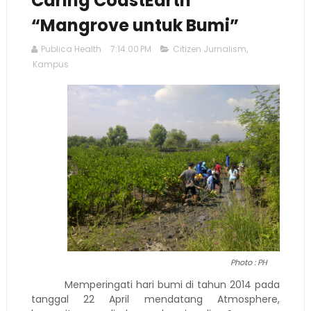
Caring CoastEarth
“Mangrove untuk Bumi”
Publica Health
7:14:00 PM
Citizen Jurnalism
,
Kampus
Photo : PH
Memperingati hari bumi di tahun 2014 pada
tanggal 22 April mendatang Atmosphere,