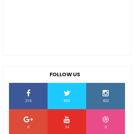
FOLLOW US
216
893
432
0
34
0