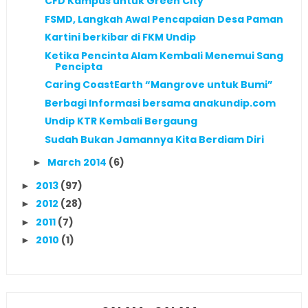
CFD Kampus untuk Green City
FSMD, Langkah Awal Pencapaian Desa Paman
Kartini berkibar di FKM Undip
Ketika Pencinta Alam Kembali Menemui Sang
Pencipta
Caring CoastEarth “Mangrove untuk Bumi”
Berbagi Informasi bersama anakundip.com
Undip KTR Kembali Bergaung
Sudah Bukan Jamannya Kita Berdiam Diri
March 2014
(6)
►
2013
(97)
►
2012
(28)
►
2011
(7)
►
2010
(1)
►