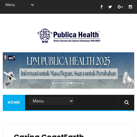
Masukkan iklan disini!
HOME