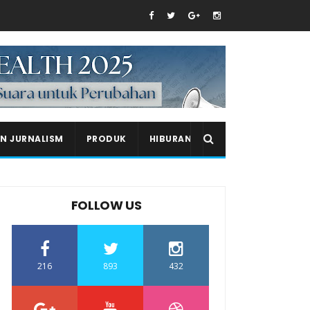
EN JURNALISM
PRODUK
HIBURAN
FOLLOW US
216
893
432