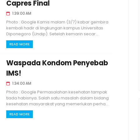
Capres Final
1:39:00 AM
Photo : Google Kamis malam (3/7) kabar gembira
kembali hadir di lingkungan kampus Universitas
Diponegoro (Undip). Setelah kemarin secar...
READ MORE
Waspada Kondom Penyebab
IMS!
1:34:00 AM
Photo : Google Permasalahan kesehatan tampak
tiada habisnya. Salah satu masalah dalam bidang
kesehatan masyarakat yang memerlukan perha...
READ MORE