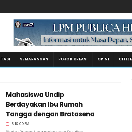
Masukkan iklan disini!
STASI
SEMARANGAN
POJOK KREASI
OPINI
CITIZ
Mahasiswa Undip
Berdayakan Ibu Rumah
Tangga dengan Bratasena
8:10:00 PM
Photo : Pribadi Lima mahasiswa Fakultas