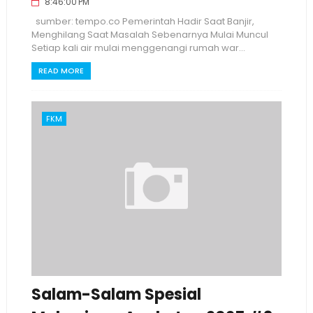
8:46:00 PM
sumber: tempo.co Pemerintah Hadir Saat Banjir,
Menghilang Saat Masalah Sebenarnya Mulai Muncul
Setiap kali air mulai menggenangi rumah war...
READ MORE
FKM
Salam-Salam Spesial