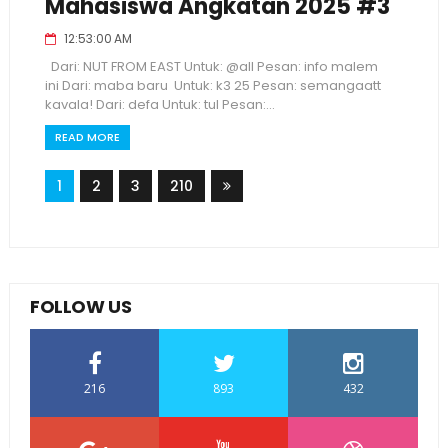
Mahasiswa Angkatan 2025 #3
12:53:00 AM
Dari: NUT FROM EAST Untuk: @all Pesan: info malem
ini Dari: maba baru Untuk: k3 25 Pesan: semangaatt
kavala! Dari: defa Untuk: tul Pesan:...
READ MORE
1
2
3
210
FOLLOW US
216
893
432