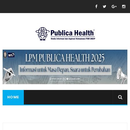
Masukkan iklan disini!
HOME