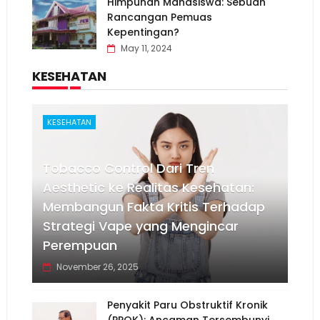
Himpunan Mahasiswa: Sebuah
Rancangan Pemuas
Kepentingan?
May 11, 2024
KESEHATAN
KESEHATAN
Tobacco Control Dari Tren
Aesthetic ke Realitas Kesehatan:
Membangun Fakta Kritis Terhadap
Strategi Vape yang Mengincar
Perempuan
November 26, 2025
Penyakit Paru Obstruktif Kronik