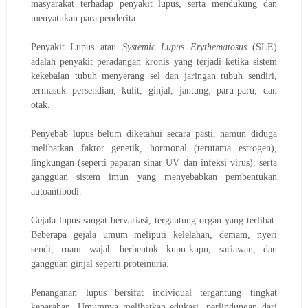
masyarakat terhadap penyakit lupus, serta mendukung dan
menyatukan para penderita.
Penyakit Lupus atau
Systemic Lupus Erythematosus
(SLE)
adalah penyakit peradangan kronis yang terjadi ketika sistem
kekebalan tubuh menyerang sel dan jaringan tubuh sendiri,
termasuk persendian, kulit, ginjal, jantung, paru-paru, dan
otak.
Penyebab lupus belum diketahui secara pasti, namun diduga
melibatkan faktor genetik, hormonal (terutama estrogen),
lingkungan (seperti paparan sinar UV dan infeksi virus), serta
gangguan sistem imun yang menyebabkan pembentukan
autoantibodi.
Gejala lupus sangat bervariasi, tergantung organ yang terlibat.
Beberapa gejala umum meliputi kelelahan, demam, nyeri
sendi, ruam wajah berbentuk kupu-kupu, sariawan, dan
gangguan ginjal seperti proteinuria.
Penanganan lupus bersifat individual tergantung tingkat
keparahan. Umumnya melibatkan edukasi, perlindungan dari