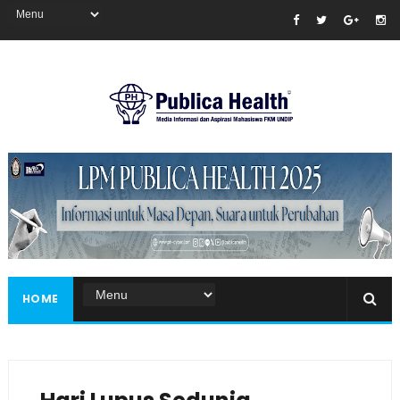
Masukkan iklan disini!
HOME