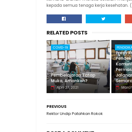
kepada semua tenaga kerja kesehatan. (
RELATED POSTS
COVID-19
PENDIDIK
Press R
Pendek
Komuni
Permas
Pembelajaran Tatap
Jalanan
Muka, Amankah?
Semar
April 27, 2021
March
PREVIOUS
Rektor Undip Patahkan Rokok