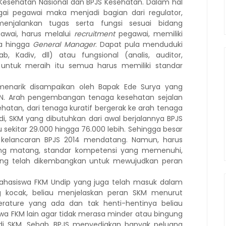
 Kesehatan Nasional dan BPJS Kesehatan. Dalam hal
agai pegawai maka menjadi bagian dari regulator,
menjalankan tugas serta fungsi sesuai bidang
awai, harus melalui
recruitment
pegawai, memiliki
a hingga
General Manager
. Dapat pula menduduki
b, Kadiv, dll) atau fungsional (analis, auditor,
, untuk meraih itu semua harus memiliki standar
 menarik disampaikan oleh Bapak Ede Surya yang
N. Arah pengembangan tenaga kesehatan sejalan
tan, dari tenaga kuratif bergerak ke arah tenaga
di, SKM yang dibutuhkan dari awal berjalannya BPJS
u sekitar 29.000 hingga 76.000 lebih. Sehingga besar
kelancaran BPJS 2014 mendatang. Namun, harus
ang matang, standar kompetensi yang memenuhi,
l yang telah dikembangkan untuk mewujudkan peran
 mahasiswa FKM Undip yang juga telah masuk dalam
g kocak, beliau menjelaskan peran SKM menurut
rature yang ada dan tak henti-hentinya beliau
 FKM lain agar tidak merasa minder atau bingung
i SKM. Sebab, BPJS menyediakan banyak peluang