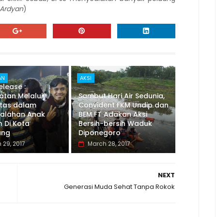
Ardyan
)
AN
AKSI
elease :
atan Melalui
Sambut Hari Air Sedunia,
tas dalam
Convident FKM Undip dan
alahan Anak
BEM FT Adakan Aksi
 Di Kota
Bersih-bersih Waduk
ang
Diponegoro
 29, 2017
March 28, 2017
NEXT
Generasi Muda Sehat Tanpa Rokok