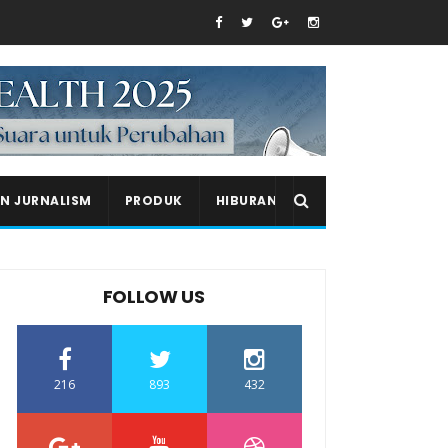
EN JURNALISM
PRODUK
HIBURAN
FOLLOW US
216
893
432