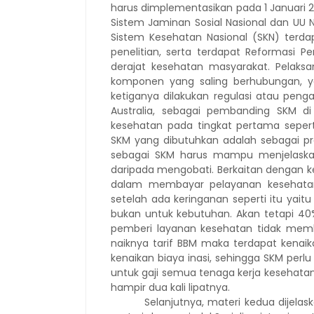
harus dimplementasikan pada 1 Januari
Sistem Jaminan Sosial Nasional dan UU
Sistem Kesehatan Nasional (SKN) terd
penelitian, serta terdapat Reformasi
derajat kesehatan masyarakat. Pelaks
komponen yang saling berhubungan, ya
ketiganya dilakukan regulasi atau peng
Australia, sebagai pembanding SKM di
kesehatan pada tingkat pertama sepert
SKM yang dibutuhkan adalah sebagai pro
sebagai SKM harus mampu menjelask
daripada mengobati. Berkaitan dengan ke
dalam membayar pelayanan kesehatan.
setelah ada keringanan seperti itu ya
bukan untuk kebutuhan. Akan tetapi 40%
pemberi layanan kesehatan tidak memb
naiknya tarif BBM maka terdapat kenaikan
kenaikan biaya inasi, sehingga SKM perlu
untuk gaji semua tenaga kerja kesehata
hampir dua kali lipatnya.
Selanjutnya, materi kedua dijelas