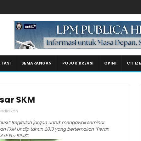
Masukkan iklan disini!
STASI
SEMARANGAN
POJOK KREASI
OPINI
CITIZ
esar SKM
endidikan
ibusi.” Begitulah jargon untuk mengawali seminar
atan FKM Undip tahun 2013 yang bertemakan “Peran
 di Era BPJS”.