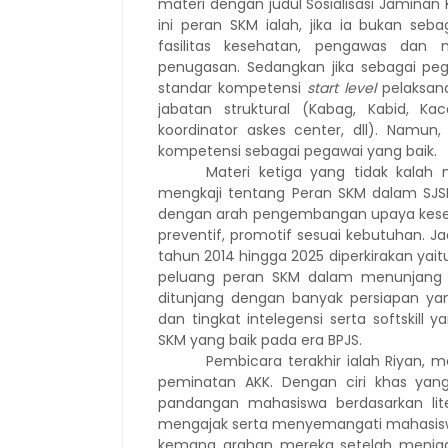
materi dengan judul Sosialisasi Jaminan
ini peran SKM ialah, jika ia bukan seb
fasilitas kesehatan, pengawas dan 
penugasan. Sedangkan jika sebagai peg
standar kompetensi
start level
pelaksan
jabatan struktural (Kabag, Kabid, Kaca
koordinator askes center, dll). Namun
kompetensi sebagai pegawai yang baik.
Materi ketiga yang tidak kalah
mengkaji tentang Peran SKM dalam SJS
dengan arah pengembangan upaya keseha
preventif, promotif sesuai kebutuhan. Ja
tahun 2014 hingga 2025 diperkirakan yait
peluang peran SKM dalam menunjang 
ditunjang dengan banyak persiapan y
dan tingkat intelegensi serta softskil
SKM yang baik pada era BPJS.
Pembicara terakhir ialah Riyan,
peminatan AKK. Dengan ciri khas yan
pandangan mahasiswa berdasarkan lite
mengajak serta menyemangati mahasiswa
kemana arahan mereka setelah menjad