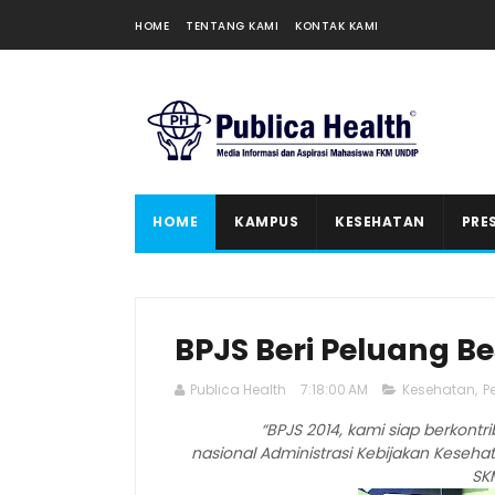
HOME
TENTANG KAMI
KONTAK KAMI
HOME
KAMPUS
KESEHATAN
PRE
BPJS Beri Peluang B
Publica Health
7:18:00 AM
Kesehatan
,
P
“BPJS 2014, kami siap berkontr
nasional Administrasi Kebijakan Keseh
SKM