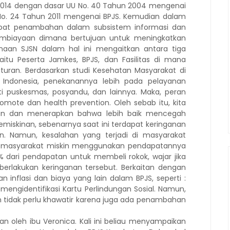
 2014 dengan dasar UU No. 40 Tahun 2004 mengenai
 No. 24 Tahun 2011 mengenai BPJS. Kemudian dalam
apat penambahan dalam subsistem informasi dan
 Pembiayaan dimana bertujuan untuk meningkatkan
anaan SJSN dalam hal ini mengaitkan antara tiga
itu Peserta Jamkes, BPJS, dan Fasilitas di mana
aturan. Berdasarkan studi Kesehatan Masyarakat di
 Indonesia, penekanannya lebih pada pelayanan
i puskesmas, posyandu, dan lainnya. Maka, peran
mote dan health prevention. Oleh sebab itu, kita
an dan menerapkan bahwa lebih baik mencegah
miskinan, sebenarnya saat ini terdapat keringanan
 Namun, kesalahan yang terjadi di masyarakat
itu masyarakat miskin menggunakan pendapatannya
 dari pendapatan untuk membeli rokok, wajar jika
erlakukan keringanan tersebut. Berkaitan dengan
 inflasi dan biaya yang lain dalam BPJS, seperti :
 mengidentifikasi Kartu Perlindungan Sosial. Namun,
n tidak perlu khawatir karena juga ada penambahan
kan oleh ibu Veronica. Kali ini beliau menyampaikan