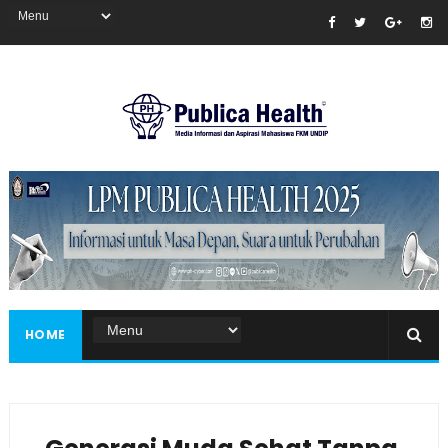
Masukkan iklan disini!
HOME