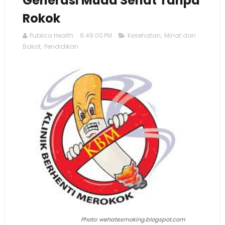
Generasi Muda Sehat Tanpa
Rokok
Publica Health
8:49:00 PM
Kesehatan
,
Minat dan
Bakat
,
Pendidikan
Photo: wehatesmoking.blogspot.com