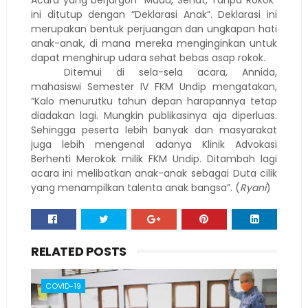
Acara yang berjargon “Muda, Sehat, Tanpa Rokok”
ini ditutup dengan “Deklarasi Anak”. Deklarasi ini
merupakan bentuk perjuangan dan ungkapan hati
anak-anak, di mana mereka menginginkan untuk
dapat menghirup udara sehat bebas asap rokok.
Ditemui di sela-sela acara, Annida,
mahasiswi Semester IV FKM Undip mengatakan,
“Kalo menurutku tahun depan harapannya tetap
diadakan lagi. Mungkin publikasinya aja diperluas.
Sehingga peserta lebih banyak dan masyarakat
juga lebih mengenal adanya Klinik Advokasi
Berhenti Merokok milik FKM Undip. Ditambah lagi
acara ini melibatkan anak-anak sebagai Duta cilik
yang menampilkan talenta anak bangsa”. (
Ryani
)
RELATED POSTS
COVID-19