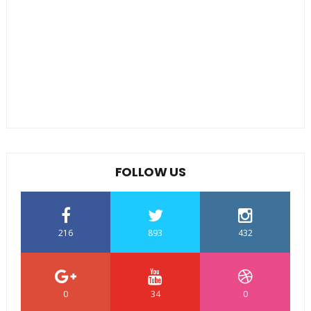
FOLLOW US
216
893
432
0
34
0