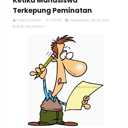
Ketika Mahasiswa
Terkepung Peminatan
Publica Health
11:11:00 PM
Kesehatan
,
Minat dan
Bakat
,
Pendidikan