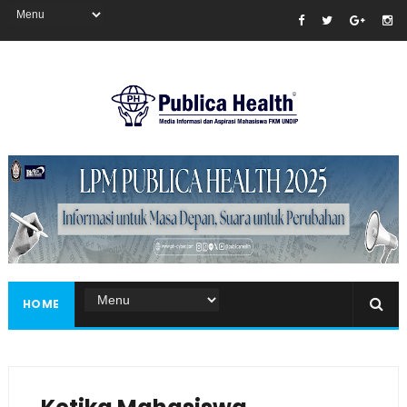
Masukkan iklan disini!
HOME