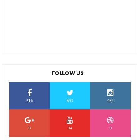
FOLLOW US
216
893
432
0
34
0