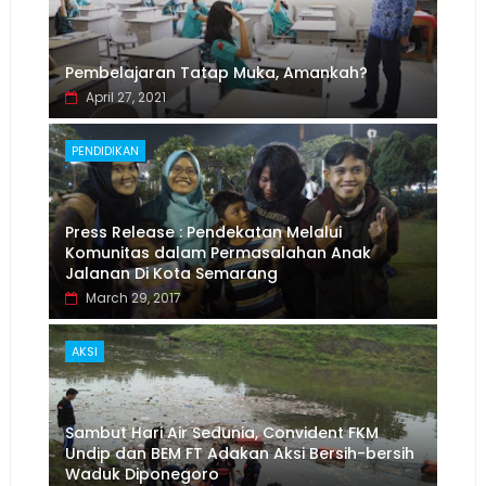
Pembelajaran Tatap Muka, Amankah?
April 27, 2021
PENDIDIKAN
Press Release : Pendekatan Melalui
Komunitas dalam Permasalahan Anak
Jalanan Di Kota Semarang
March 29, 2017
AKSI
Sambut Hari Air Sedunia, Convident FKM
Undip dan BEM FT Adakan Aksi Bersih-bersih
Waduk Diponegoro