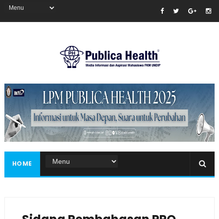
Masukkan iklan disini!
HOME