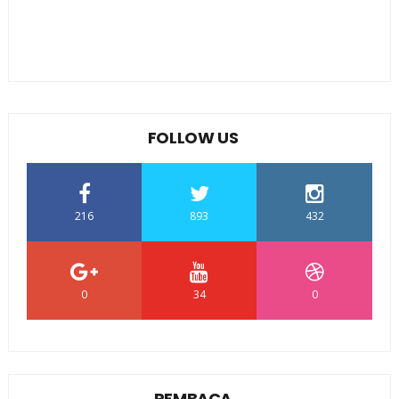
FOLLOW US
216
893
432
0
34
0
PEMBACA