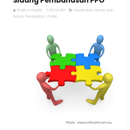
Sidang Pembahasan PPO
Publica Health
7:58:00 AM
Kesehatan
,
Minat dan
Bakat
,
Pendidikan
,
Politik
Photo : www.critical4.com.au