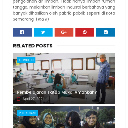
pengolahan air limbah. Tidak hanya limbah rumah
tangga, melainkan limbah industri berbahaya yang
banyak dihasilkan oleh pabrik-pabrik seperti di Kota
Semarang. (
Ina K
)
RELATED POSTS
COVID-19
Pembelajaran Tatap Muka, Amankah?
April 27, 2021
PENDIDIKAN