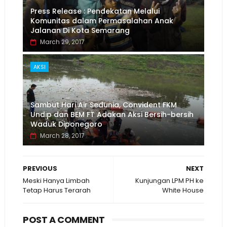
Press Release : Pendekatan Melalui
Komunitas dalam Permasalahan Anak
Jalanan Di Kota Semarang
March 29, 2017
AKSI
Sambut Hari Air Sedunia, Convident FKM
Undip dan BEM FT Adakan Aksi Bersih-bersih
Waduk Diponegoro
March 28, 2017
PREVIOUS
NEXT
Meski Hanya Limbah
Kunjungan LPM PH ke
Tetap Harus Terarah
White House
POST A COMMENT