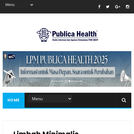
Masukkan iklan disini!
HOME