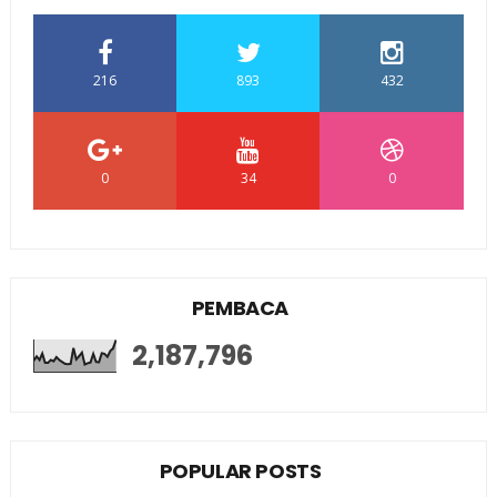
216
893
432
0
34
0
PEMBACA
2,187,796
POPULAR POSTS