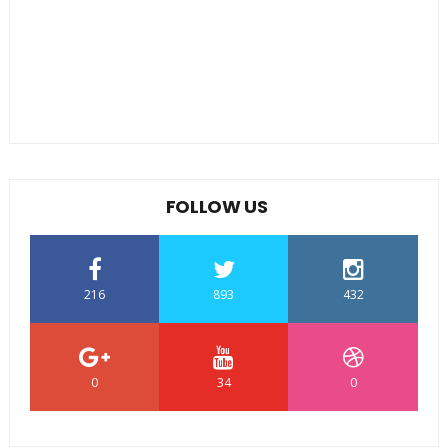
FOLLOW US
216
893
432
0
34
0