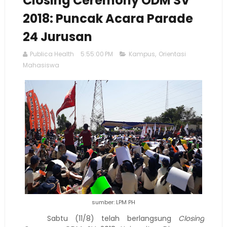
Closing Ceremony ODM SV
2018: Puncak Acara Parade
24 Jurusan
Publica Health
5:55:00 PM
Kampus
,
Orientasi
Mahasiswa
sumber: LPM PH
Sabtu (11/8) telah berlangsung
Closing