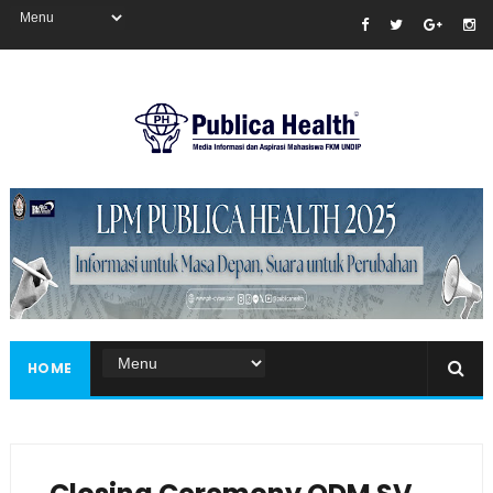
Masukkan iklan disini!
HOME