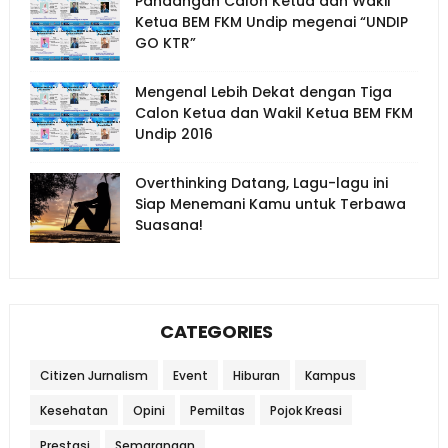
Pandangan Calon Ketua dan Wakil
Ketua BEM FKM Undip megenai “UNDIP
GO KTR”
Mengenal Lebih Dekat dengan Tiga
Calon Ketua dan Wakil Ketua BEM FKM
Undip 2016
Overthinking Datang, Lagu-lagu ini
Siap Menemani Kamu untuk Terbawa
Suasana!
CATEGORIES
Citizen Jurnalism
Event
Hiburan
Kampus
Kesehatan
Opini
Pemiltas
Pojok Kreasi
Prestasi
Semarangan