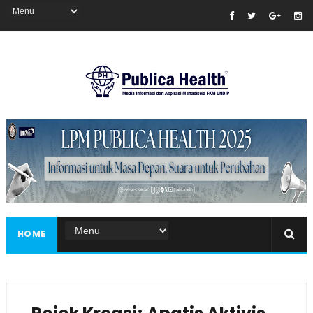
Masukkan iklan disini!
HOME