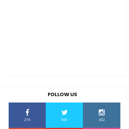
FOLLOW US
216
893
432