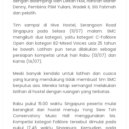
dengan didampingi oleh Dekan FKM, Hanifah Maher
Denny, Pembina PSM Yuliani, Wadek II, Siti Fatimah
dan pelatih.
Tim sampai di Hive Hostel, Serangoon Road
Singapura pada Selasa (11/07) malam. SMC
mengikuti dua kategori, yaitu kategori C-Folklore
Open dan kategori B2-Mixed Voices usia 25 tahun
ke bawah. Latihan pun terus dilakukan sebagai
persiapan kompetisi untuk hari Rabu (13/07) dan
Kamis (14/07).
Meski banyak kendala untuk latihan dan cuaca
yang kurang mendukung tidak membuat tim SMC
berputus asa. Mereka tetap semangat melakukan
latihan di hostel dengan ruangan yang terbatas.
Rabu pukul 15.00 waktu Singapura peserta mulai
berangkat dari hostel menuju Yong Siew Toh
Conservatory Music Hall menggunakan bis.
Kompetisi kategori Folklore tersebut dimulai pada
pukul 17.45 waktu Singapura. Kemudian, pada