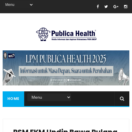
Masukkan iklan disini!
HOME