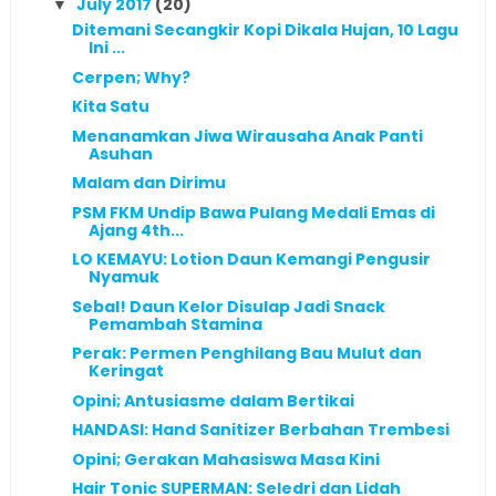
July 2017
(20)
▼
Ditemani Secangkir Kopi Dikala Hujan, 10 Lagu
Ini ...
Cerpen; Why?
Kita Satu
Menanamkan Jiwa Wirausaha Anak Panti
Asuhan
Malam dan Dirimu
PSM FKM Undip Bawa Pulang Medali Emas di
Ajang 4th...
LO KEMAYU: Lotion Daun Kemangi Pengusir
Nyamuk
Sebal! Daun Kelor Disulap Jadi Snack
Pemambah Stamina
Perak: Permen Penghilang Bau Mulut dan
Keringat
Opini; Antusiasme dalam Bertikai
HANDASI: Hand Sanitizer Berbahan Trembesi
Opini; Gerakan Mahasiswa Masa Kini
Hair Tonic SUPERMAN: Seledri dan Lidah