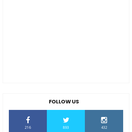
FOLLOW US
216
893
432