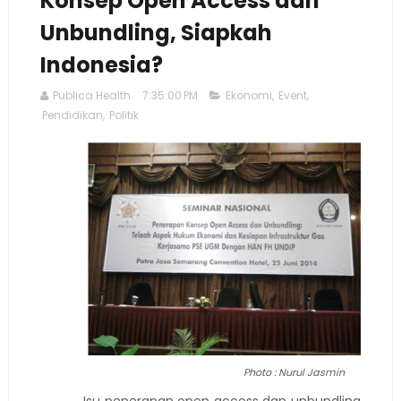
Konsep Open Access dan
Unbundling, Siapkah
Indonesia?
Publica Health
7:35:00 PM
Ekonomi
,
Event
,
Pendidikan
,
Politik
Photo : Nurul Jasmin