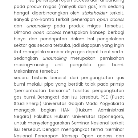
Isu penerapan open access dan unbundling
pada produk migas (minyak dan gas) kini sedang
hangat diperbincangkan oleh
stakeholder
terkait.
Banyak pro-kontra terkait penerapan
open access
dan
unbundling
pada produk migas tersebut.
Dimana
open access
merupakan konsep berbagi
biaya dan pendapatan dalam hal pengelolaan
sektor gas secara terbuka, jadi siapapun yang ingin
ikut mengelola sumber daya gas dapat turut serta.
Sedangkan
unbundling
merupakan pemisahan
masing-masing unit pengelola gas bumi.
Mekanisme tersebut
secara historis berasal dari pengangkutan gas
bumi melalui pipa yang bertitik tolak pada prinsip
“pemanfaatan bersama” fasilitas pengangkutan
gas bumi. Berangkat dari isu tersebut, PSE (Pusat
Studi Energi) Universitas Gadjah Mada Yogyakarta
mengajak bagian HAN (Hukum Administrasi
Negara) Fakultas Hukum Universitas Diponegoro,
untuk menyelenggarakan Seminar Nasional terkait
isu tersebut. Dengan mengangkat tema “Seminar
Nasional Penerapan Konsep Open access dan