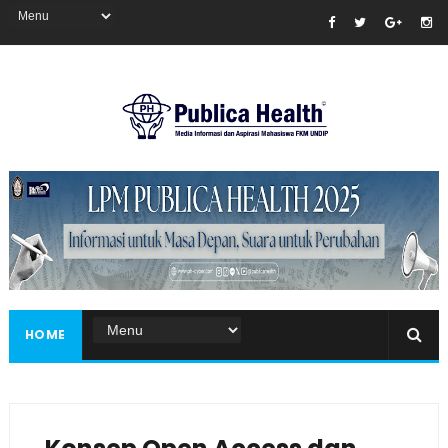
Masukkan iklan disini!
HOME