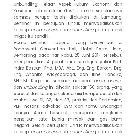
Unbundling: Telaah Aspek Hukum, Ekonomi, dan
Kesiapan Infrastruktur Gas”, setelah sebelumnya
semnas serupa telah dilakukan di Lampung.
Seminar ini bertujuan untuk menyosialisasikan
konsep
open access
dan
unbundling
pada produk
migas itu sendiri.
Acara seminar nasional yang bertempat di
Poncowati Convention Hall, Hotel Patra Jasa,
Semarang, pada hari Rabu, 25 Juni 2014 tersebut,
menghadirkan 4 pembicara sekaligus, yakni Prof.
Indra Bastian, Phd, MBA, Akt., Drg. Eng. Barkah, Drg.
Eng. Andhika Widyaparaga, dan Irine Handika,
SH,LLM. Kegiatan seminar nasional
open access
dan
unbundling
ini dihadiri sekitar 150 orang, yang
berasal dari kalangan akademisi berupa dosen dan
mahasiswa S1, S2, dan S3, praktisi dari Pertamina,
PLN, notaris, advokad, LSM dan tamu undangan
lainnya. Acara tersebut, merupakan rangkaian
penelitian tata kelola minyak dan gas bumi
negara. Selain bertujuan untuk menyosialisasikan
konsep
open access
dan
unbundling
pada produk