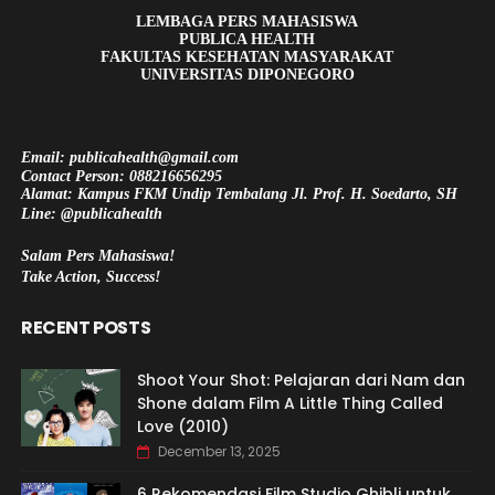
LEMBAGA PERS MAHASISWA
PUBLICA HEALTH
FAKULTAS KESEHATAN MASYARAKAT
UNIVERSITAS DIPONEGORO
Email: publicahealth@gmail.com
Contact Person: 088216656295
Alamat: Kampus FKM Undip Tembalang Jl. Prof. H. Soedarto, SH
Line: @publicahealth
Salam Pers Mahasiswa!
Take Action, Success!
RECENT POSTS
Shoot Your Shot: Pelajaran dari Nam dan
Shone dalam Film A Little Thing Called
Love (2010)
December 13, 2025
6 Rekomendasi Film Studio Ghibli untuk