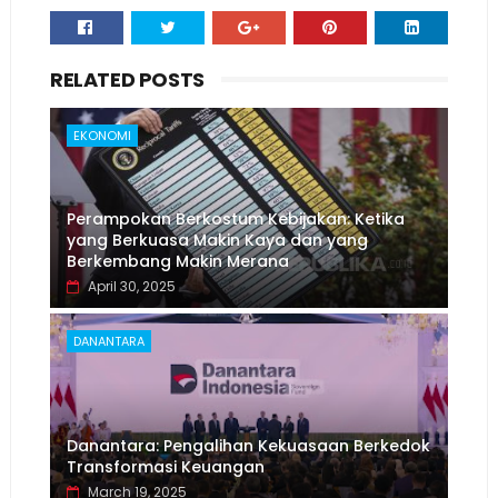
RELATED POSTS
EKONOMI
Perampokan Berkostum Kebijakan: Ketika
yang Berkuasa Makin Kaya dan yang
Berkembang Makin Merana
April 30, 2025
DANANTARA
Danantara: Pengalihan Kekuasaan Berkedok
Transformasi Keuangan
March 19, 2025