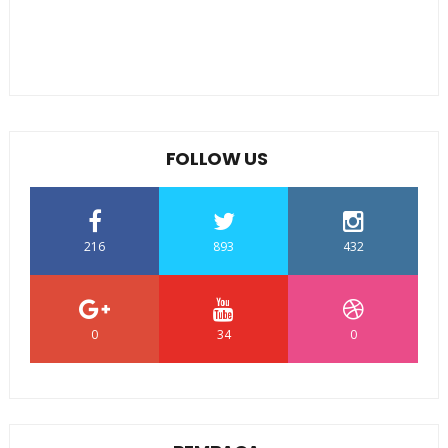
FOLLOW US
216
893
432
0
34
0