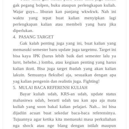
gak pegang bolpen, buku ataupun perlengkapan kuliah.
Wajar guys... liburan kan panjang wkwkwk. Nah ini
waktu yang tepat buat kalian menyipkan lagi
perlengkapan kalian atau membeli yang baru jika
diperlukan.
4.
PASANG TARGET
Gak kalah penting juga yang ini, buat kalian yang
memasuki semester baru update juga targetmu. Target ini
bisa kaya IPK (harus lebih baik dari semester lalu ya
lurrr, hehehe..) lomba, atau kegiaan penting yang harus
kalian ikuti. Bisa juga target ibadah yang akan kalian
lakuin. Semuanya fleksibel aja, sesuaikan dengan apa
yag kalian pengenin dan realistis juga. Fighting!
5.
MULAI BACA REFERENSI KULIAH
Bayar kuliah udah, KRS-an udah, update status
mahasiswa udah, berarti udah tau kan apa aja mata
kuliah yang soon bakal kalian pelajari. Nah... ini bisa
dijadiin acuan buat sekedar baca-baca referensinya.
Tujuannya agar ketika kita memasuki masa perkuliahan
nga shock atau nge blang dengan istilah maupun