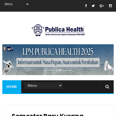
Masukkan iklan disini!
HOME