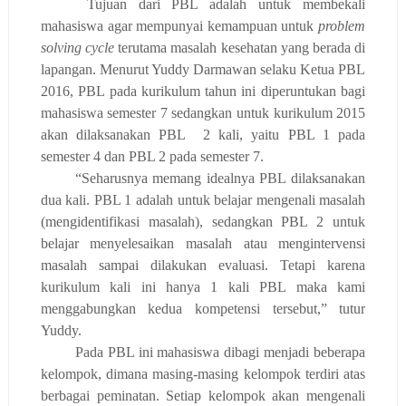
Tujuan dari PBL adalah untuk membekali
m
ahasiswa agar mempunyai kemampuan untuk
problem
solving cycle
terutama
masalah
kesehatan
yang
ber
ada di
lapangan. Menurut Yuddy Darmawan selaku Ketua PBL
2016, PBL pada kurikulum tahun ini diperuntukan bagi
mahasiswa semester 7 sedangkan untuk kurikulum 2015
akan dilaksanakan PBL 2 kali, yaitu PBL 1 pada
semester 4 dan PBL 2 pada semester 7.
“Seharusnya memang idealnya PBL
dilaksanakan
dua kali
. PBL 1 adalah untuk belajar mengenali masalah
(mengidentifikasi masalah)
,
sedangkan PBL 2 untuk
belajar menyelesaikan masalah atau mengintervensi
masalah sampai dilakukan evaluasi. Tetapi karena
kurikulum kali ini hanya 1 kali PBL maka kami
menggabungkan kedua kompetensi tersebut,” tutur
Yuddy.
Pada
PBL ini mahasiswa dibagi menjadi beberapa
kelompok,
dimana masing-masing kelompok terdiri atas
berbagai peminatan.
Setiap kelompok
akan mengenali