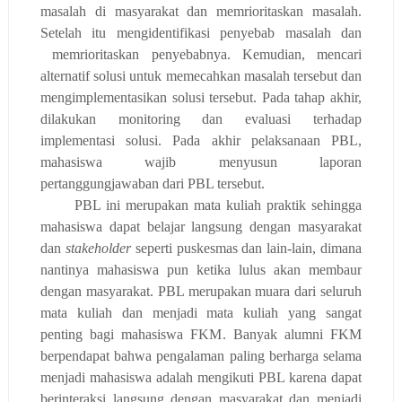
masalah di masyarakat
dan memrioritaskan
masalah.
Setelah itu m
engidentifikasi
penyebab masalah
dan
memrioritaskan
penyebabnya. Kemudian, mencari
alternatif
solusi
untuk memecahkan masalah tersebut dan
mengimplementasikan solusi tersebut.
Pada tahap akhir,
dilakukan monitoring dan evaluasi terhadap
implementasi solusi
.
Pada akhir pelaksanaan PBL,
mahasiswa wajib menyusun laporan
pertanggungjawaban dari PBL tersebut.
PBL ini merupakan mata kuliah praktik sehingga
mahasiswa
dapat
belajar
langsung
dengan masyarakat
dan
stakeholder
seperti puskesmas dan lain-lain
,
dimana
nantinya mahasiswa pun ketika lulus akan membaur
dengan masyarakat
.
PBL merupakan muara dari seluruh
mata kuliah dan menjadi mata kuliah yang sangat
penting
bagi mahasiswa FKM
. Banyak alumni FKM
berpendapat bahwa pengalaman paling berharga selama
menjadi
mahasiswa adalah mengikuti PBL karena dapat
berinteraksi langsung dengan masyarakat dan menjadi