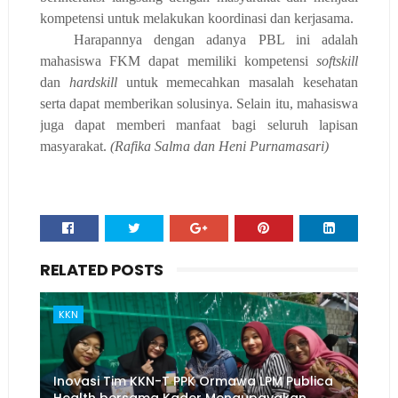
kompetensi untuk melakukan koordinasi dan kerjasama.
Harapan
nya
dengan adanya PBL ini adalah
mahasiswa
FKM dapat
memiliki kompetensi
softskill
dan
hardskill
untuk memecahkan masalah kesehatan
serta
dapat memberikan solusinya. Selain itu
,
mahasiswa
juga
dapat
memberi manfaat bagi seluruh lapisan
masyarakat.
(Rafika Salma dan Heni Purnamasari)
RELATED POSTS
KKN
Inovasi Tim KKN-T PPK Ormawa LPM Publica