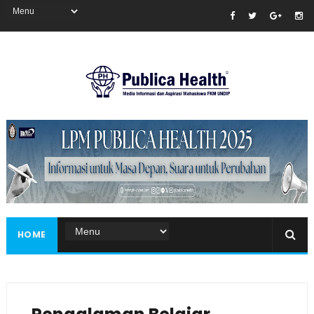
Masukkan iklan disini!
HOME