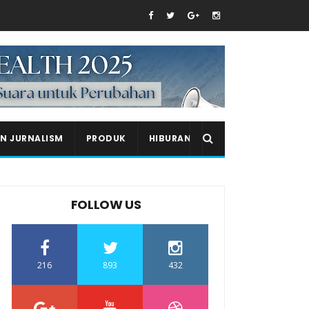
EN JURNALISM
PRODUK
HIBURAN
FOLLOW US
216
893
432