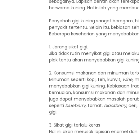
sebagainya. Lapisan dentin akan terekspo
berwarna kuning. Hal inilah yang membu
Penyebab gigi kuning sangat beragam, bis
penyakit tertentu. Selain itu, kebiasan se
Beberapa keseharian yang menyebabkan gi
1. Jarang sikat gigi.
Jika tidak rutin menyikat gigi atau mela
plak tentu akan menyebabkan gigi kuning 
2. Konsumsi makanan dan minuman tert
Minuman seperti kopi, teh, kunyit,
wine
, 
menyebabkan gigi kuning. Kebiasaan trad
Kemudian, konsumsi makanan dan minu
juga dapat menyebabkan masalah peruba
seperti
blueberry
, tomat,
blackberry
, cer
gigi.
3. Sikat gigi terlalu keras
Hal ini akan merusak lapisan enamel dan