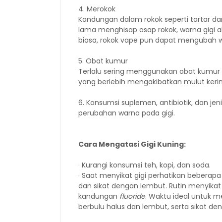
4. Merokok
Kandungan dalam rokok seperti tartar d
lama menghisap asap rokok, warna gigi a
biasa, rokok vape pun dapat mengubah w
5. Obat kumur
Terlalu sering menggunakan obat kumur 
yang berlebih mengakibatkan mulut kerin
6. Konsumsi suplemen, antibiotik, dan j
perubahan warna pada gigi.
Cara Mengatasi Gigi Kuning:
· Kurangi konsumsi teh, kopi, dan soda.
· Saat menyikat gigi perhatikan beberapa 
dan sikat dengan lembut. Rutin menyikat 
kandungan
fluoride
. Waktu ideal untuk me
berbulu halus dan lembut, serta sikat de