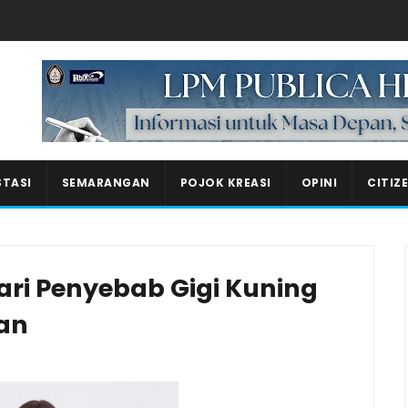
Masukkan iklan disini!
STASI
SEMARANGAN
POJOK KREASI
OPINI
CITIZ
ari Penyebab Gigi Kuning
kan