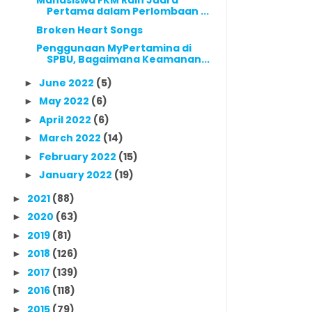
Mahasiswa FKM Raih Juara
Pertama dalam Perlombaan ...
Broken Heart Songs
Penggunaan MyPertamina di
SPBU, Bagaimana Keamanan...
June 2022
(5)
►
May 2022
(6)
►
April 2022
(6)
►
March 2022
(14)
►
February 2022
(15)
►
January 2022
(19)
►
2021
(88)
►
2020
(63)
►
2019
(81)
►
2018
(126)
►
2017
(139)
►
2016
(118)
►
2015
(79)
►