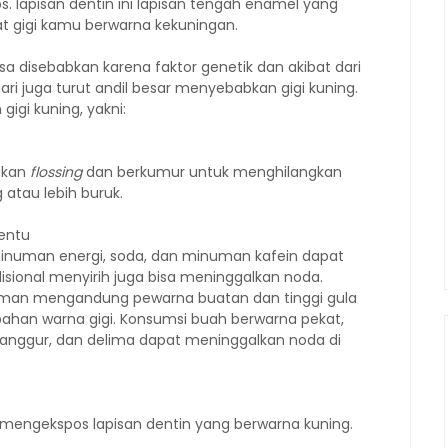
s. lapisan dentin ini lapisan tengah enamel yang
at gigi kamu berwarna kekuningan.
a disebabkan karena faktor genetik dan akibat dari
hari juga turut andil besar menyebabkan gigi kuning.
gi kuning, yakni:
kukan
flossing
dan berkumur untuk menghilangkan
atau lebih buruk.
entu
minuman energi, soda, dan minuman kafein dapat
isional menyirih juga bisa meninggalkan noda.
man mengandung pewarna buatan dan tinggi gula
han warna gigi. Konsumsi buah berwarna pekat,
i, anggur, dan delima dapat meninggalkan noda di
 mengekspos lapisan dentin yang berwarna kuning.