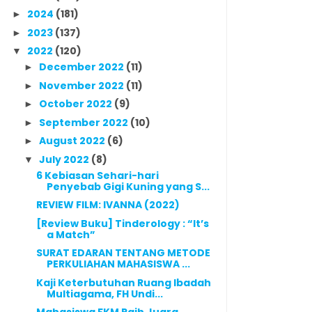
2024
(181)
►
2023
(137)
►
2022
(120)
▼
December 2022
(11)
►
November 2022
(11)
►
October 2022
(9)
►
September 2022
(10)
►
August 2022
(6)
►
July 2022
(8)
▼
6 Kebiasan Sehari-hari
Penyebab Gigi Kuning yang S...
REVIEW FILM: IVANNA (2022)
[Review Buku] Tinderology : “It’s
a Match”
SURAT EDARAN TENTANG METODE
PERKULIAHAN MAHASISWA ...
Kaji Keterbutuhan Ruang Ibadah
Multiagama, FH Undi...