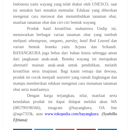
Indonesia yaitu wayang yang telah diakui oleh UNESCO, saat
ini semakin hari semakin memudar. Edukasi yang diberikan
mengenai cara merawat dan menumbuhkan tanaman obat,
manfaat tanaman obat dan ciri-ciri bentuk wayang.
Produk hasil kreatifitas mahasiswa Undip ini,
menawarkan berbagai varian tanaman obat yang tumbuh
meliputi
wheatgrass, oregano, parsley, basil Red Leaved
dan
variasi bentuk boneka yaitu Arjuna dan Srikandi.
BAYANGKURA juga bebas dari bahan kimia sehingga aman
dari jangkauan anak-anak. Boneka wayang ini merupakan
alternatif mainan anak-anak untuk pendidikan, melatih
kreatifitas serta imajinasi. Bagi kaum remaja dan dewasa,
produk ini cocok menjadi
souvenir
yang ramah lingkungan dan
mampu memberikan edukasi mengenai cara menaman tanaman
obat serta manfaatnya.
Dengan harga terjangkau, nilai, manfaat serta
keindahan produk ini dapat didapat melalui akun WA
(085799196566), intagram @bayangkura, OA line
@aqn7333k, atau
www.tokopedia.com/bayangkura
.
(Syahilla
Efriana)