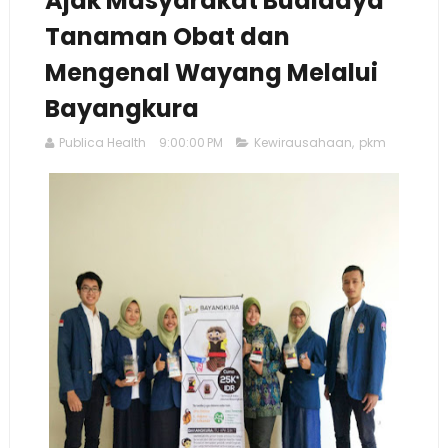
Ajak Masyarakat Budidaya
Tanaman Obat dan
Mengenal Wayang Melalui
Bayangkura
Publica Health
9:00:00 PM
Kewirausahaan
,
pkm