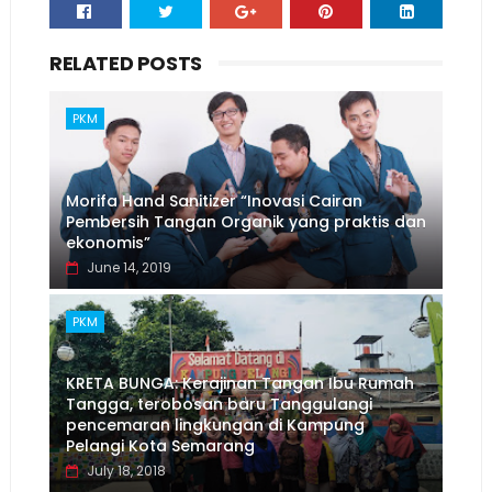
RELATED POSTS
PKM
Morifa Hand Sanitizer “Inovasi Cairan
Pembersih Tangan Organik yang praktis dan
ekonomis”
June 14, 2019
PKM
KRETA BUNGA: Kerajinan Tangan Ibu Rumah
Tangga, terobosan baru Tanggulangi
pencemaran lingkungan di Kampung
Pelangi Kota Semarang
July 18, 2018