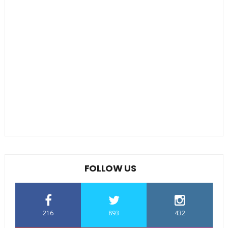
FOLLOW US
216
893
432