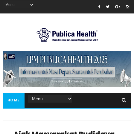
Masukkan iklan disini!
HOME