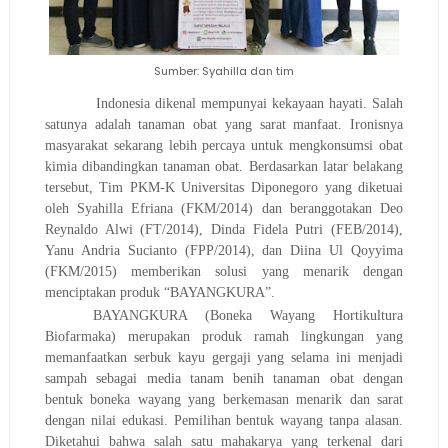
Sumber: Syahilla dan tim
Indonesia dikenal mempunyai kekayaan hayati. Salah
satunya adalah tanaman obat yang sarat manfaat. Ironisnya
masyarakat sekarang lebih percaya untuk mengkonsumsi obat
kimia dibandingkan tanaman obat. Berdasarkan latar belakang
tersebut, Tim PKM-K Universitas Diponegoro yang diketuai
oleh Syahilla Efriana (FKM/2014) dan beranggotakan Deo
Reynaldo Alwi (FT/2014), Dinda Fidela Putri (FEB/2014),
Yanu Andria Sucianto (FPP/2014), dan Diina Ul Qoyyima
(FKM/2015) memberikan solusi yang menarik dengan
menciptakan produk “BAYANGKURA”.
BAYANGKURA (Boneka Wayang Hortikultura
Biofarmaka) merupakan produk ramah lingkungan yang
memanfaatkan serbuk kayu gergaji yang selama ini menjadi
sampah sebagai media tanam benih tanaman obat dengan
bentuk boneka wayang yang berkemasan menarik dan sarat
dengan nilai edukasi. Pemilihan bentuk wayang tanpa alasan.
Diketahui bahwa salah satu mahakarya yang terkenal dari