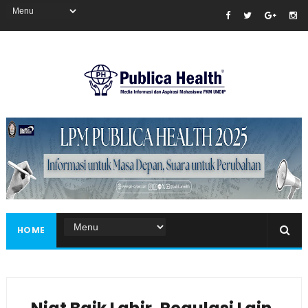
Masukkan iklan disini!
HOME