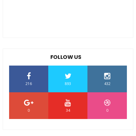
FOLLOW US
216
893
432
0
34
0