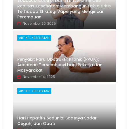
Tobacco Control Dari Tren Aesthetic ke
Realitas Kesehatan: Membangun Fakta Kritis
Terhadap Strategi Vape yang Mengincar
Perempuan
November 26, 2025
ARTIKEL KESEHATAN
Penyakit Paru Obstruktif Kronik (PPOK):
Ancaman Tersembunyi bagi Pekerja dan
Masyarakat
November 14, 2025
ARTIKEL KESEHATAN
Hari Hepatitis Sedunia: Saatnya Sadar,
Cegah, dan Obati