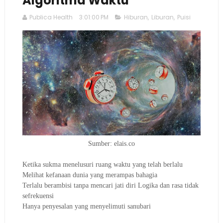
Algoritma Waktu
Publica Health
3:01:00 PM
Hiburan
,
Liburan
,
Puisi
Sumber: elais.co
Ketika sukma menelusuri ruang waktu yang telah berlalu
Melihat kefanaan dunia yang merampas bahagia
Terlalu berambisi tanpa mencari jati diri Logika dan rasa tidak
sefrekuensi
Hanya penyesalan yang menyelimuti sanubari