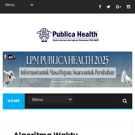
Masukkan iklan disini!
HOME