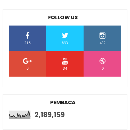
FOLLOW US
216
893
432
0
34
0
PEMBACA
2,189,159