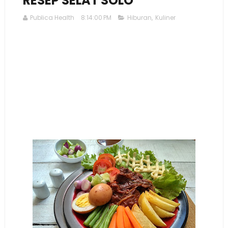
RESEP SELAT SOLO
Publica Health
8:14:00 PM
Hiburan
,
Kuliner