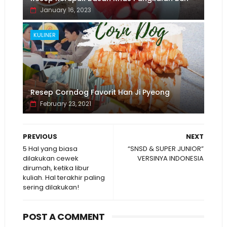
January 16, 2023
KULINER
Resep Corndog Favorit Han Ji Pyeong
February 23, 2021
PREVIOUS
NEXT
5 Hal yang biasa
“SNSD & SUPER JUNIOR”
dilakukan cewek
VERSINYA INDONESIA
dirumah, ketika libur
kuliah. Hal terakhir paling
sering dilakukan!
POST A COMMENT