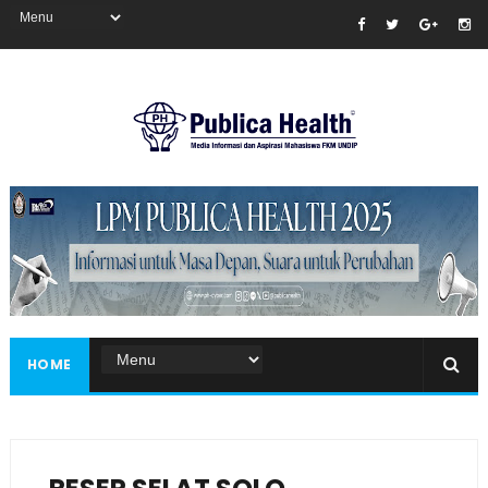
Masukkan iklan disini!
HOME