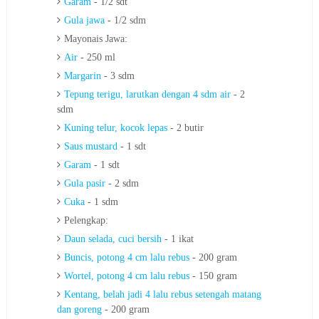
Garam
- 1/2 sdt
Gula jawa
- 1/2 sdm
Mayonais Jawa:
Air
- 250 ml
Margarin
- 3 sdm
Tepung terigu, larutkan dengan 4 sdm air
- 2
sdm
Kuning telur, kocok lepas
- 2 butir
Saus mustard
- 1 sdt
Garam
- 1 sdt
Gula pasir
- 2 sdm
Cuka
- 1 sdm
Pelengkap:
Daun selada, cuci bersih
- 1 ikat
Buncis, potong 4 cm lalu rebus
- 200 gram
Wortel, potong 4 cm lalu rebus
- 150 gram
Kentang, belah jadi 4 lalu rebus setengah matang
dan goreng
- 200 gram