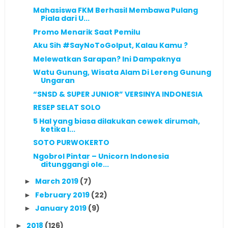
Mahasiswa FKM Berhasil Membawa Pulang
Piala dari U...
Promo Menarik Saat Pemilu
Aku Sih #SayNoToGolput, Kalau Kamu ?
Melewatkan Sarapan? Ini Dampaknya
Watu Gunung, Wisata Alam Di Lereng Gunung
Ungaran
“SNSD & SUPER JUNIOR” VERSINYA INDONESIA
RESEP SELAT SOLO
5 Hal yang biasa dilakukan cewek dirumah,
ketika l...
SOTO PURWOKERTO
Ngobrol Pintar – Unicorn Indonesia
ditunggangi ole...
March 2019
(7)
►
February 2019
(22)
►
January 2019
(9)
►
2018
(126)
►