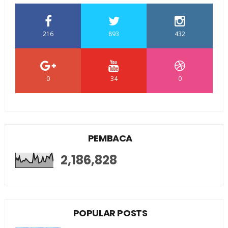
216
893
432
0
34
0
PEMBACA
2,186,828
POPULAR POSTS