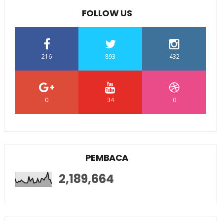
FOLLOW US
216
893
432
0
34
0
PEMBACA
2,189,664