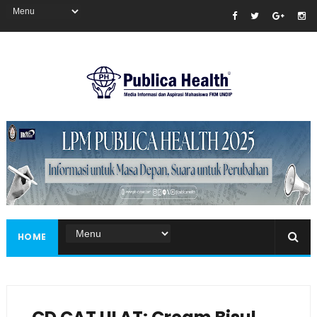
Masukkan iklan disini!
HOME