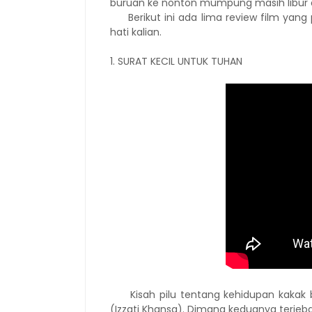
buruan ke nonton mumpung masih libur d
Berikut ini ada lima review film yang
hati kalian.
1. SURAT KECIL UNTUK TUHAN
Kisah pilu tentang kehidupan kakak be
(Izzati Khansa). Dimana keduanya terje