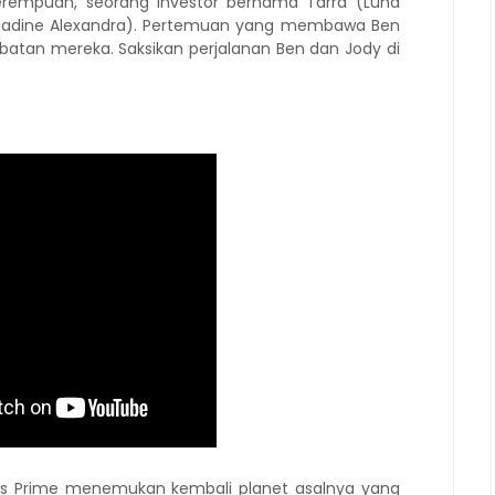
rempuan, seorang investor bernama Tarra (Luna
(Nadine Alexandra). Pertemuan yang membawa Ben
atan mereka. Saksikan perjalanan Ben dan Jody di
mus Prime menemukan kembali planet asalnya yang