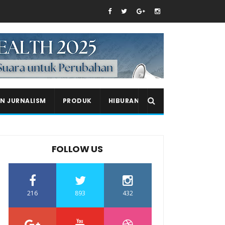
EN JURNALISM
PRODUK
HIBURAN
FOLLOW US
216
893
432