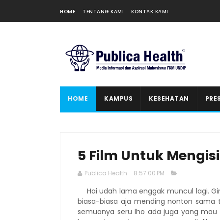
HOME
TENTANG KAMI
KONTAK KAMI
HOME
KAMPUS
KESEHATAN
PRE
5 Film Untuk Mengis
Publica Health
8:57:00 PM
Hai udah lama enggak muncul lagi. Gima
biasa-biasa aja mending nonton sama te
semuanya seru lho ada juga yang mau ta