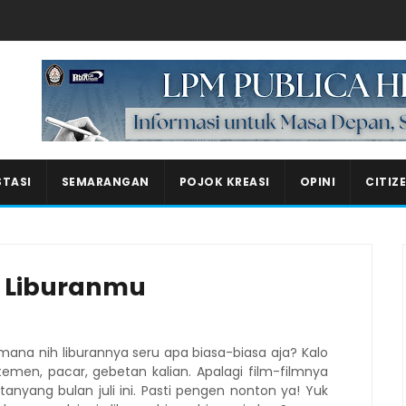
Masukkan iklan disini!
STASI
SEMARANGAN
POJOK KREASI
OPINI
CITIZ
i Liburanmu
na nih liburannya seru apa biasa-biasa aja? Kalo
men, pacar, gebetan kalian. Apalagi film-filmnya
nyang bulan juli ini. Pasti pengen nonton ya! Yuk