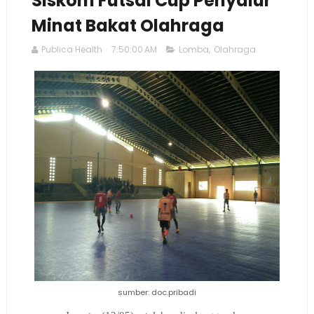
Siskom Futsal Cup Penyalur
Minat Bakat Olahraga
Publica Health
7:50:00 AM
Lomba
,
Olahraga
sumber: doc.pribadi