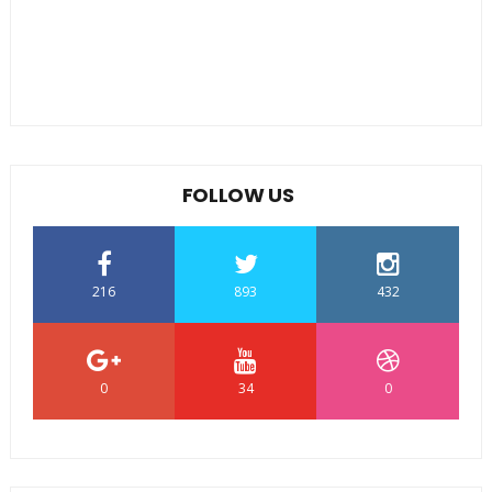
FOLLOW US
216
893
432
0
34
0