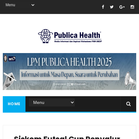
Masukkan iklan disini!
HOME