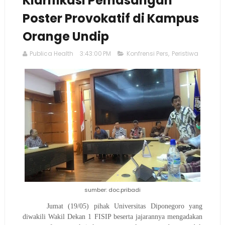
Klarifikasi Pemasangan
Poster Provokatif di Kampus
Orange Undip
Publica Health
3:43:00 PM
Konfrensi Pers
,
Peristiwa
sumber: doc.pribadi
Jumat (19/05) pihak Universitas Diponegoro yang
diwakili Wakil Dekan 1 FISIP beserta jajarannya mengadakan