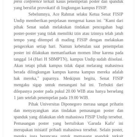
press conference
terkait kasus penempelan poster dan spanduk
yang bersifat provokatif di lingkungan kampus FISIP.
Sebelumnya, Ace Rahmat selaku Ketua Senat FISIP
Undip memberikan penjelasan mengenai kasus ini. "Kami dari
pihak Senat sudah melakukan tindakan pencegahan bagi
poster-poster yang tidak memiliki izin atau izinnya telah jatuh
tempo yang ditempel di mading FISIP dengan melakukan
pengecekan setiap hari. Namun kebetulan saat penempelan
poster ini dilakukan memanfaatkan momen libur karena pada
tanggal 14 (Hari H SBMPTN), kampus Undip sudah diisolasi.
Akan tetapi pihak kampus tidak dapat melarang mahasiswa
berada dilingkungan kampus karena kampus mereka adalah
hak mereka,” paparnya. Meskipun begitu, Senat FISIP
mengaku sigap untuk menangani hal ini. Terbukti dari
dilepasnya poster pada pukul 20.00 WIB atau hanya berselang
1 jam setelah penempelan pada 19.00 WIB.
Pihak Universitas Diponegoro merasa sangat prihatin
dan menyayangkan atas tindakan pemasangan poster dan
spanduk yang dilakukan oleh mahasiswa FISIP Undip tersebut.
Pemasangan poster yang bertuliskan 'Garuda Kafir' ini
merupakan inisiatif pribadi mahasiswa tersebut. Selain poster,
mereka juga berencana untuk memasang spanduk terkait