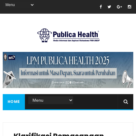
Masukkan iklan disini!
HOME