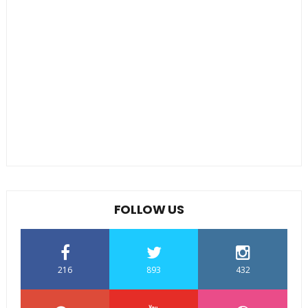
FOLLOW US
216
893
432