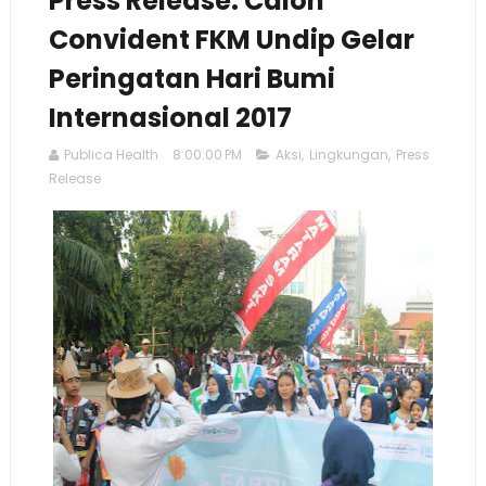
Press Release: Calon
Convident FKM Undip Gelar
Peringatan Hari Bumi
Internasional 2017
Publica Health
8:00:00 PM
Aksi
,
Lingkungan
,
Press
Release