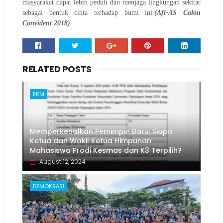
masyarakat dapat lebih peduli dan menjaga lingkungan sekitar
sebagai bentuk cinta terhadap bumi ini.
(Afi-AS
Calon
Convident 2018)
RELATED POSTS
FKM
Memperkenalkan Pemimpin Baru: Siapa
Ketua dan Wakil Ketua Himpunan
Mahasiswa Prodi Kesmas dan K3 Terpilih?
August 12, 2024
DEMOKRASI