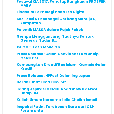
Festival KIA 2017: Penutup Rangkaian PROSPEK
MABA
Finansial Teknologi Pada Era Digital
Sosilisasi STR sebagai Gerbang Menuju Uji
kompeten...
Polemik MASSA dalam Pajak Rokok
Gempa Mengguncang: Saatnya Bentuk
Generasi Sadar B...
1st GMT: Let's Move On!
Press Release: Calon Convident FKM Undip
Gelar Per...
Kembangkan Kreatifitas Islami, Gamais Gelar
Kredit
Press Release: HPFest Dolan Ing Lapas
Berani Lihat Lima Film Ini?
Jaring Aspirasi Melalui Roadshow BK MWA
Undip UM
Kuliah Umum bersama Leila Cheikh Ismail
Inspeksi Rutin: Terobosan Baru dari OSH
Forum untu...