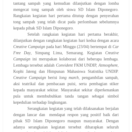
tantang sampah
yang kemudian dilanjutkan
dengan
lomba
mengecat tong sampah oleh siswa SD Islam Diponegoro.
Rangkaian kegiatan hari
pertama
ditutup dengan penyerahan
tong sampah yang telah dicat pada perlombaan sebelumnya
kepada pihak
SD
Islam Diponegoro.
Setelah rangkaian kegiatan hari pertama berakhir,
dilanjutkan dengan rangkaian kegiatan hari kedua dengan acara
Creative Campaign
pada hari Minggu
(
23
/04)
bertempat di
Car
Free Day
,
Simpang Lima
,
Semarang. Kegiatan
Creative
Campaign
ini merupakan kolaborasi dari beberapa lembaga.
Lembaga tersebut adalah
Convident
FKM UNDIP,
Atmosphere
,
Kophi Jateng dan Himpunan Mahasiswa Statistika UNDIP.
Creative Campaign
ber
isi
long march
, pengambilan sampah,
aksi teatrikal dan pembacaan puisi, serta pembagian stiker
kepada masyarakat sekitar. Ma
s
yarakat sekitar diperkenankan
pula untuk membubuhkan tanda
tangan sebagai simbol
kepedulian terhadap lingkungan.
Serangkaian kegiatan yang telah dilaksanakan berjalan
dengan lancar dan mendapat respon yang positif baik dari
pihak SD Islam Diponegoro maupun masyarakat. Dengan
adanya serangkaian kegiatan tersebut diharapkan seluruh