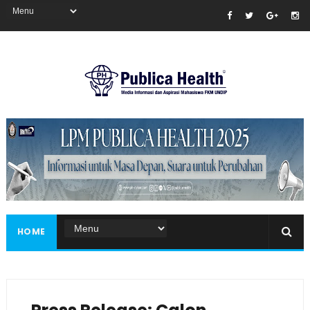
Masukkan iklan disini!
HOME