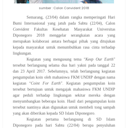
sumber : Calon Convident 2018
Semarang
,
(23/04)
d
alam rangka memperingati Hari
Bumi Internasional yang jatuh pada
Sabtu (22/04)
, Calon
Convident
Fakultas Kesehatan Masyarakat Universitas
Diponegoro 2018 menggelar serangkaian acara yang
merupakan kolaborasi antara berbagai pihak
yang
ditujukan
kepada masyarakat untuk menumbuhkan rasa cinta terhadap
lingkungan.
Kegiatan yang mengusung tema “
Keep Our Earth
”
tersebut berlangsung selama dua hari yakni pada tanggal 22
dan 23 April 2017. Sebelumnya
,
telah berlangsung kegiatan
pengumpulan koin oleh mahasiswa FKM UNDIP dengan nama
kegiatan “
Coint For Earth
”. Kegiatan pengumpulan koin
tersebut bertujuan untuk mengajak mahasiswa FKM UNDIP
agar peduli terhadap lingkungan sekitar mereka dengan
menyumbangkan beberapa koin.
Hasil dari
pengumpulan
koin
tersebut nantinya
akan
digunakan untuk membeli tong sampah
yang akan
diberikan kepada SD Islam Diponegoro.
Kegiatan pertama berlangsung di SD Islam
Diponegoro
pada hari Sabtu
(22/04)
berupa penyuluhan