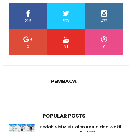
216
893
432
0
34
0
PEMBACA
POPULAR POSTS
Bedah Visi Misi Calon Ketua dan Wakil