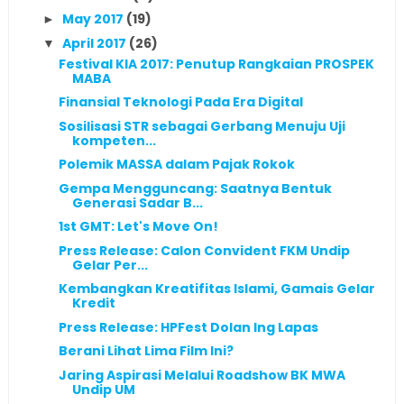
May 2017
(19)
►
April 2017
(26)
▼
Festival KIA 2017: Penutup Rangkaian PROSPEK
MABA
Finansial Teknologi Pada Era Digital
Sosilisasi STR sebagai Gerbang Menuju Uji
kompeten...
Polemik MASSA dalam Pajak Rokok
Gempa Mengguncang: Saatnya Bentuk
Generasi Sadar B...
1st GMT: Let's Move On!
Press Release: Calon Convident FKM Undip
Gelar Per...
Kembangkan Kreatifitas Islami, Gamais Gelar
Kredit
Press Release: HPFest Dolan Ing Lapas
Berani Lihat Lima Film Ini?
Jaring Aspirasi Melalui Roadshow BK MWA
Undip UM