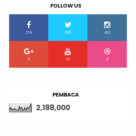
FOLLOW US
216
893
432
0
34
0
PEMBACA
2,188,000