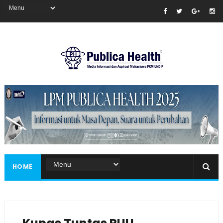
Masukkan iklan disini!
HOME