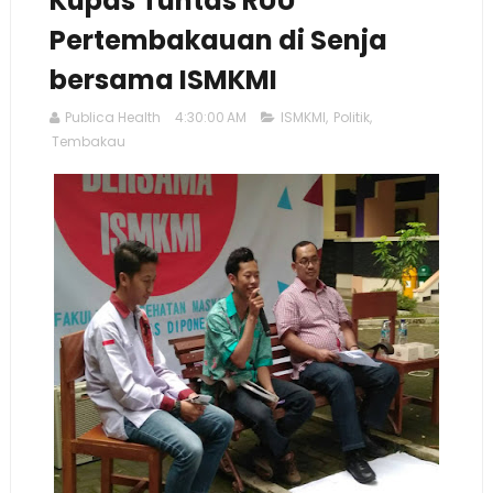
Kupas Tuntas RUU
Pertembakauan di Senja
bersama ISMKMI
Publica Health
4:30:00 AM
ISMKMI
,
Politik
,
Tembakau