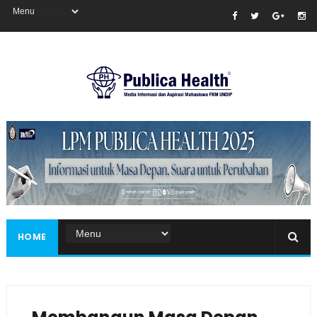
Masukkan iklan disini!
HOME