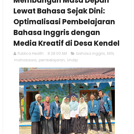
Membangun Masa Depan
Lewat Bahasa Sejak Dini:
Optimalisasi Pembelajaran
Bahasa Inggris dengan
Media Kreatif di Desa Kendel
Publica Health
8:28:00 AM
bahasa inggris
,
KKN
,
mahasiswa
,
pembelajaran
,
Undip