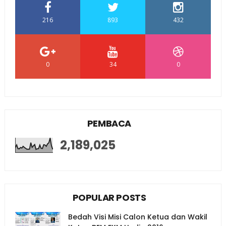
216
893
432
0
34
0
PEMBACA
2,189,025
POPULAR POSTS
Bedah Visi Misi Calon Ketua dan Wakil