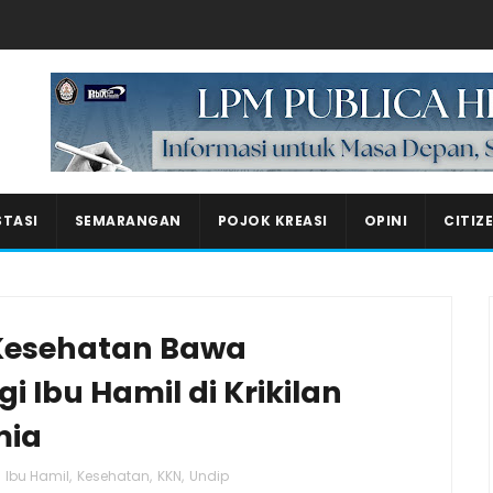
Masukkan iklan disini!
STASI
SEMARANGAN
POJOK KREASI
OPINI
CITIZ
Kesehatan Bawa
 Ibu Hamil di Krikilan
mia
,
Ibu Hamil
,
Kesehatan
,
KKN
,
Undip