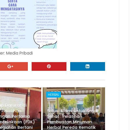
r: Media Pribadi
HERBAL
p Darurat di
 Pelatihan
Solusi Alami untuk Sendi
ongan Pertama
Sehat : Pelatihan
ecelakaan (P3K)
Pembuatan Minuman
egiatan Bertani
Herbal Pereda Rematik