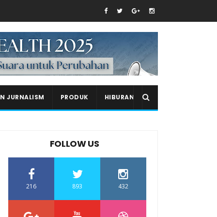
EN JURNALISM
PRODUK
HIBURAN
FOLLOW US
216
893
432