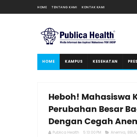
HOME
TENTANG KAMI
KONTAK KAMI
HOME
KAMPUS
KESEHATAN
PRE
Heboh! Mahasiswa 
Perubahan Besar Bagi
Dengan Cegah Ane
Publica Health
5:13:00 PM
Anemia
,
BBLR