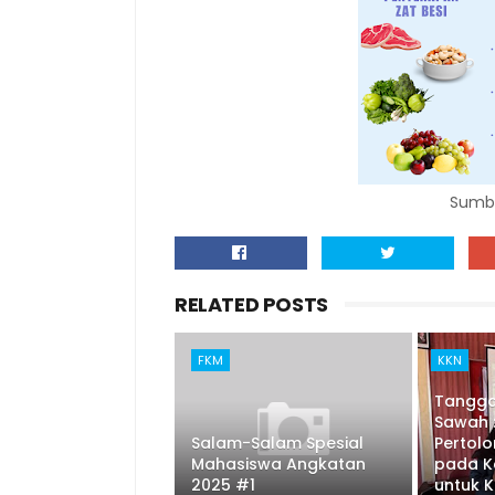
Sumbe
RELATED POSTS
FKM
KKN
Tangga
Sawah :
Salam-Salam Spesial
Pertol
Mahasiswa Angkatan
pada K
2025 #1
untuk K