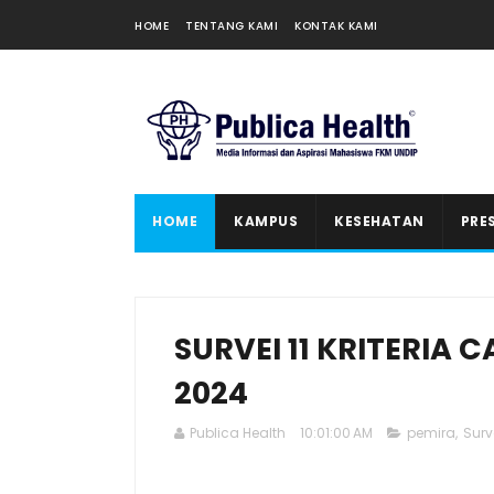
HOME
TENTANG KAMI
KONTAK KAMI
HOME
KAMPUS
KESEHATAN
PRE
SURVEI 11 KRITERIA
2024
Publica Health
10:01:00 AM
pemira
,
Surv