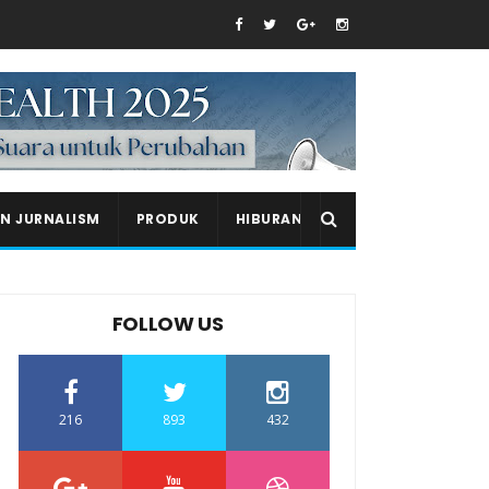
EN JURNALISM
PRODUK
HIBURAN
FOLLOW US
216
893
432