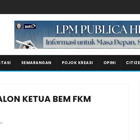
Masukkan iklan disini!
STASI
SEMARANGAN
POJOK KREASI
OPINI
CITIZ
 CALON KETUA BEM FKM
ei