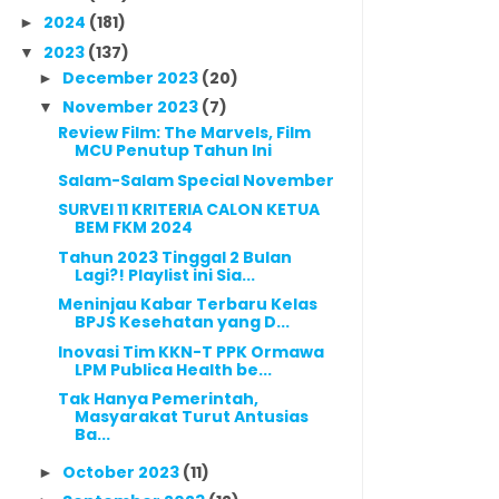
2024
(181)
►
2023
(137)
▼
December 2023
(20)
►
November 2023
(7)
▼
Review Film: The Marvels, Film
MCU Penutup Tahun Ini
Salam-Salam Special November
SURVEI 11 KRITERIA CALON KETUA
BEM FKM 2024
Tahun 2023 Tinggal 2 Bulan
Lagi?! Playlist ini Sia...
Meninjau Kabar Terbaru Kelas
BPJS Kesehatan yang D...
Inovasi Tim KKN-T PPK Ormawa
LPM Publica Health be...
Tak Hanya Pemerintah,
Masyarakat Turut Antusias
Ba...
October 2023
(11)
►