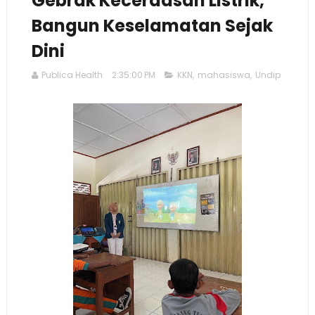
Gebrak Kecerdasan Listrik,
Bangun Keselamatan Sejak
Dini
Publica Health
2:35:00 PM
KKN
,
mahasiswa
,
Undip