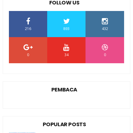
FOLLOW US
216
893
432
0
34
0
PEMBACA
POPULAR POSTS