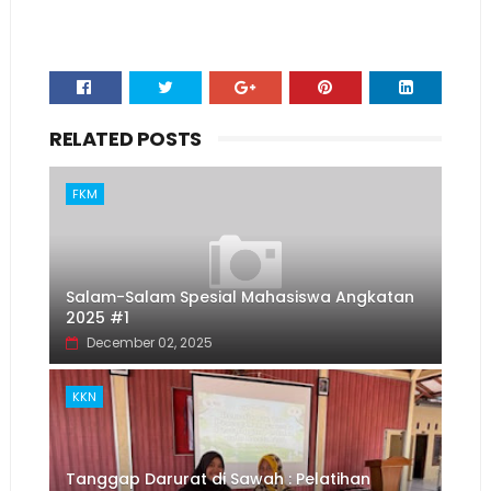
RELATED POSTS
FKM
Salam-Salam Spesial Mahasiswa Angkatan
2025 #1
December 02, 2025
KKN
Tanggap Darurat di Sawah : Pelatihan