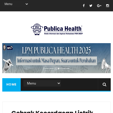
Masukkan iklan disini!
HOME