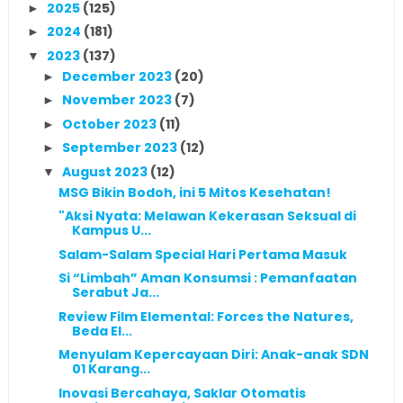
2025
(125)
►
2024
(181)
►
2023
(137)
▼
December 2023
(20)
►
November 2023
(7)
►
October 2023
(11)
►
September 2023
(12)
►
August 2023
(12)
▼
MSG Bikin Bodoh, ini 5 Mitos Kesehatan!
"Aksi Nyata: Melawan Kekerasan Seksual di
Kampus U...
Salam-Salam Special Hari Pertama Masuk
Si “Limbah” Aman Konsumsi : Pemanfaatan
Serabut Ja...
Review Film Elemental: Forces the Natures,
Beda El...
Menyulam Kepercayaan Diri: Anak-anak SDN
01 Karang...
Inovasi Bercahaya, Saklar Otomatis