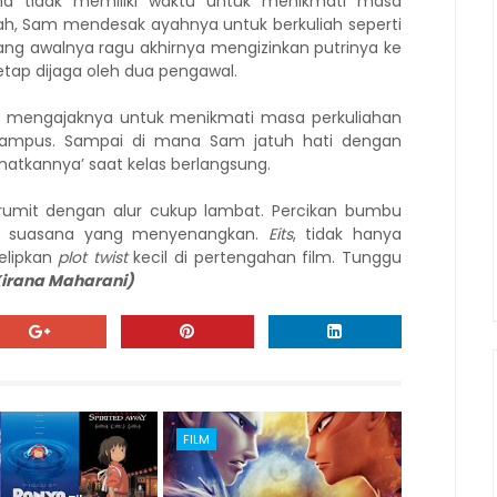
na tidak memiliki waktu untuk menikmati masa
ah, Sam mendesak ayahnya untuk berkuliah seperti
ang awalnya ragu akhirnya mengizinkan putrinya ke
tetap dijaga oleh dua pengawal.
 mengajaknya untuk menikmati masa perkuliahan
mpus. Sampai di mana Sam jatuh hati dengan
atkannya’ saat kelas berlangsung.
k rumit dengan alur cukup lambat. Percikan bumbu
an suasana yang menyenangkan.
Eits
, tidak hanya
yelipkan
plot twist
kecil di pertengahan film. Tunggu
irana Maharani)
FILM