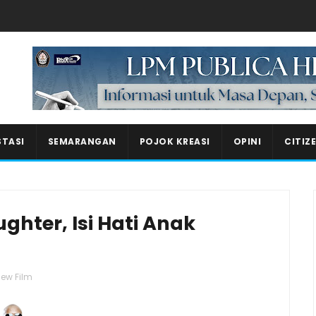
Masukkan iklan disini!
STASI
SEMARANGAN
POJOK KREASI
OPINI
CITIZ
ughter, Isi Hati Anak
iew Film