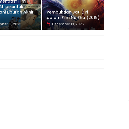
mendasi Film
Ghibli untuk
i Liburan Akhir
Pembuktian Jati Diri
dalam Film Ne Zha (2019)
ber 13, 2025
December 13, 2025