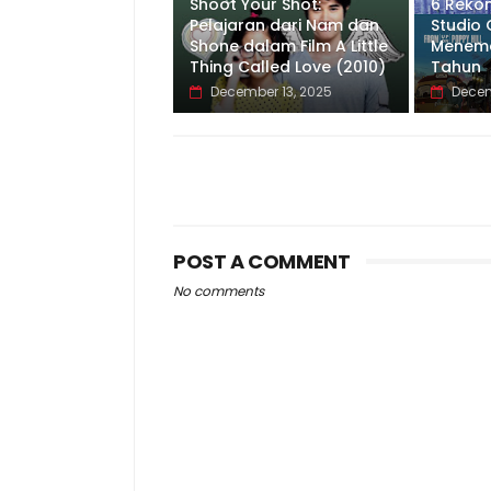
Shoot Your Shot:
6 Reko
Pelajaran dari Nam dan
Studio 
Shone dalam Film A Little
Meneman
Thing Called Love (2010)
Tahun
December 13, 2025
Decem
POST A COMMENT
No comments