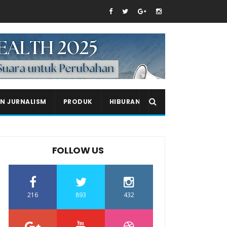
EN JURNALISM
PRODUK
HIBURAN
FOLLOW US
216
893
432