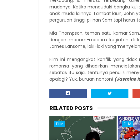
Terkadang, ia merasa terkekang kare
mudanya. Ketika menduduki bangku kuli
anak muda lainnya. Lambat laun, John y
perguruan tinggi pilihan Sam tapi harus 
Mia Thompson, teman satu kamar Sam,
dengan macam-macam kegiatan di ka
James Lansome, laki-laki yang ‘menyelam
Film ini mengangkat konflik yang tida
romansa yang dihadirkan menciptak
sebatas itu saja, tentunya penulis men
apalagi? Yuk, buruan nonton!
(Jasmine K
RELATED POSTS
FILM
FILM