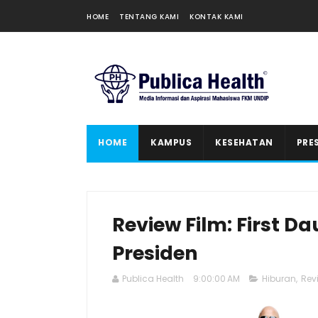
HOME
TENTANG KAMI
KONTAK KAMI
HOME
KAMPUS
KESEHATAN
PRE
Review Film: First Da
Presiden
Publica Health
9:00:00 AM
Hiburan
,
Rev