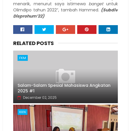
menarik, menurut saya istimewa
banget
untuk
Olimdipo tahun 2022”, tambah Hammed.
(Subdiv
Disprohum’22)
RELATED POSTS
FKM
Salam-Salam Spesial Mahasiswa Angkatan
2025 #1
December 02, 2025
KKN