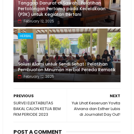
Tanggap Darurat di Sawah : Pelatihan
Pertolongan Pertama pada Kecelakaan
(P3K) untuk Kegiatan Bertani
February 12, 2025
HERBAL
Solusi Alami untuk Sendi Sehat : Pelatihan
Pembuatan Minuman Herbal Pereda Rematik
February 12, 2025
PREVIOUS
NEXT
SURVEI ELEKTABILITAS
Yuk Lihat Keseruan Yovita
BAKAL CALON KETUA BEM
Alviana dan Esther Lubis
FKM PERIODE 2023
di Journalist Day Out!
POST A COMMENT