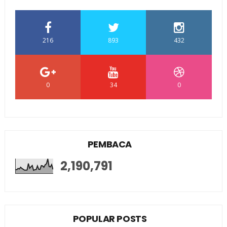
216
893
432
0
34
0
PEMBACA
2,190,791
POPULAR POSTS