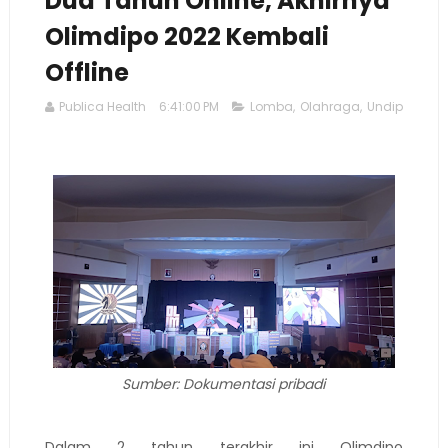
Dua Tahun Online, Akhirnya
Olimdipo 2022 Kembali
Offline
Publica Health
6:41:00 PM
Lomba
,
Olahraga
,
Undip
Sumber: Dokumentasi pribadi
Dalam 2 tahun terakhir ini Olimdipo