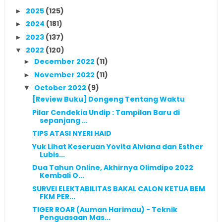
2025
(125)
►
2024
(181)
►
2023
(137)
►
2022
(120)
▼
December 2022
(11)
►
November 2022
(11)
►
October 2022
(9)
▼
[Review Buku] Dongeng Tentang Waktu
Pilar Cendekia Undip : Tampilan Baru di
sepanjang ...
TIPS ATASI NYERI HAID
Yuk Lihat Keseruan Yovita Alviana dan Esther
Lubis...
Dua Tahun Online, Akhirnya Olimdipo 2022
Kembali O...
SURVEI ELEKTABILITAS BAKAL CALON KETUA BEM
FKM PER...
TIGER ROAR (Auman Harimau) - Teknik
Penguasaan Mas...