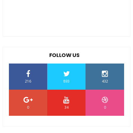
FOLLOW US
216
893
432
0
34
0