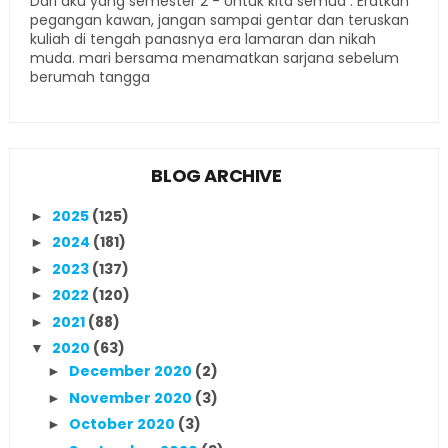
Dari aku yang semester 2 - Untuk kita semua : Eratkan
pegangan kawan, jangan sampai gentar dan teruskan
kuliah di tengah panasnya era lamaran dan nikah
muda. mari bersama menamatkan sarjana sebelum
berumah tangga
BLOG ARCHIVE
2025
(125)
►
2024
(181)
►
2023
(137)
►
2022
(120)
►
2021
(88)
►
2020
(63)
▼
December 2020
(2)
►
November 2020
(3)
►
October 2020
(3)
►