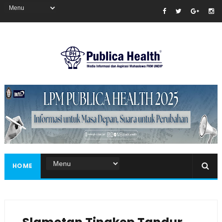
Masukkan iklan disini!
HOME