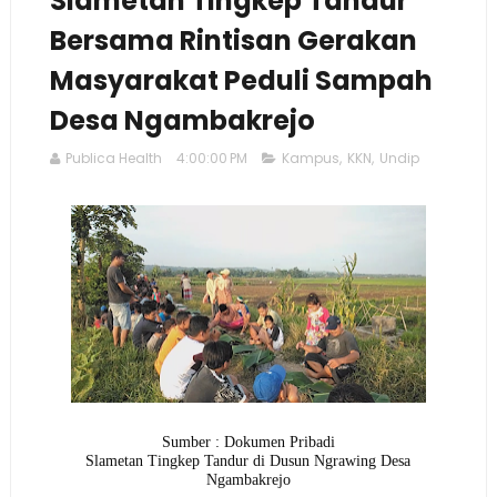
Slametan Tingkep Tandur
Bersama Rintisan Gerakan
Masyarakat Peduli Sampah
Desa Ngambakrejo
Publica Health
4:00:00 PM
Kampus
,
KKN
,
Undip
Sumber : Dokumen Pribadi
Slametan Tingkep Tandur di Dusun Ngrawing Desa
Ngambakrejo