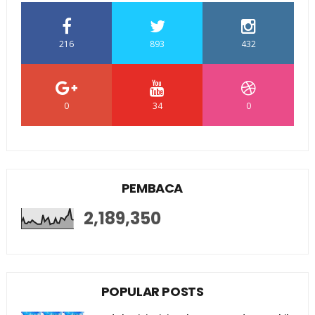
216
893
432
0
34
0
PEMBACA
2,189,350
POPULAR POSTS