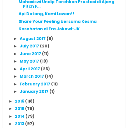
Mahasiswi Undip Torehkan Prestasi di Ajang
Pitch F...
Api Datang, Kami Lawan!!
Share Your Feeling bersama Kesma
Kesehatan di Era Jokowi-JK
August 2017
(6)
►
July 2017
(20)
►
June 2017
(11)
►
May 2017
(19)
►
April 2017
(26)
►
March 2017
(14)
►
February 2017
(11)
►
January 2017
(1)
►
2016
(118)
►
2015
(79)
►
2014
(79)
►
2013
(97)
►