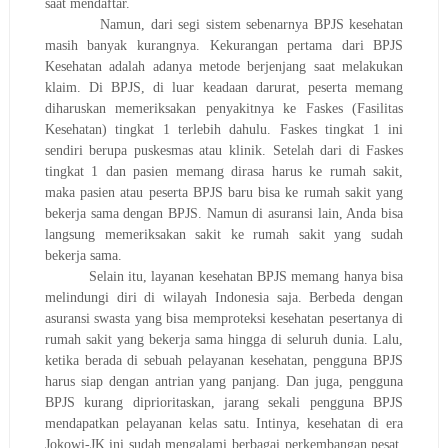
saat mendaftar.
Namun, dari segi sistem sebenarnya BPJS kesehatan
masih banyak kurangnya.
Kekurangan pertama dari BPJS
Kesehatan adalah adanya metode berjenjang saat melakukan
klaim. Di BPJS, di luar keadaan darurat, peserta memang
diharuskan memeriksakan penyakitnya ke Faskes (Fasilitas
Kesehatan) tingkat 1 terlebih dahulu. Faskes tingkat 1 ini
sendiri berupa puskesmas atau klinik. Setelah dari di Faskes
tingkat 1 dan pasien memang dirasa harus ke rumah sakit,
maka pasien atau peserta BPJS baru bisa ke rumah sakit yang
bekerja sama dengan BPJS. Namun di asuransi lain, Anda bisa
langsung memeriksakan sakit ke rumah sakit yang sudah
bekerja sama.
Selain itu, layanan kesehatan BPJS memang hanya bisa
melindungi diri di wilayah Indonesia saja. Berbeda dengan
asuransi swasta yang bisa memproteksi kesehatan pesertanya di
rumah sakit yang bekerja sama hingga di seluruh dunia. Lalu,
ketika berada di sebuah pelayanan kesehatan, pengguna BPJS
harus siap dengan antrian yang panjang. Dan juga, pengguna
BPJS kurang diprioritaskan, jarang sekali pengguna BPJS
mendapatkan pelayanan kelas satu. Intinya, kesehatan di era
Jokowi-JK ini sudah mengalami berbagai perkembangan pesat.