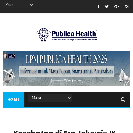
Masukkan iklan disini!
HOME